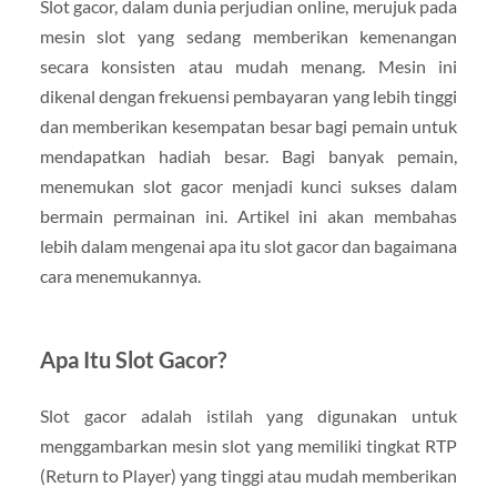
Slot gacor, dalam dunia perjudian online, merujuk pada
mesin slot yang sedang memberikan kemenangan
secara konsisten atau mudah menang. Mesin ini
dikenal dengan frekuensi pembayaran yang lebih tinggi
dan memberikan kesempatan besar bagi pemain untuk
mendapatkan hadiah besar. Bagi banyak pemain,
menemukan slot gacor menjadi kunci sukses dalam
bermain permainan ini. Artikel ini akan membahas
lebih dalam mengenai apa itu slot gacor dan bagaimana
cara menemukannya.
Apa Itu Slot Gacor?
Slot gacor adalah istilah yang digunakan untuk
menggambarkan mesin slot yang memiliki tingkat RTP
(Return to Player) yang tinggi atau mudah memberikan