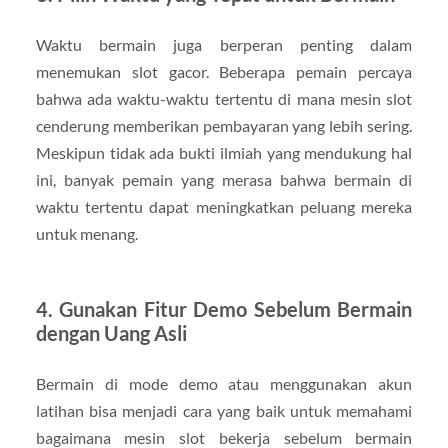
Waktu bermain juga berperan penting dalam
menemukan slot gacor. Beberapa pemain percaya
bahwa ada waktu-waktu tertentu di mana mesin slot
cenderung memberikan pembayaran yang lebih sering.
Meskipun tidak ada bukti ilmiah yang mendukung hal
ini, banyak pemain yang merasa bahwa bermain di
waktu tertentu dapat meningkatkan peluang mereka
untuk menang.
4. Gunakan Fitur Demo Sebelum Bermain
dengan Uang Asli
Bermain di mode demo atau menggunakan akun
latihan bisa menjadi cara yang baik untuk memahami
bagaimana mesin slot bekerja sebelum bermain