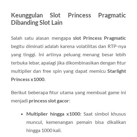
Keunggulan Slot Princess Pragmatic
Dibanding Slot Lain
Salah satu alasan mengapa
slot Princess Pragmatic
begitu diminati adalah karena volatilitas dan RTP-nya
yang tinggi. Ini artinya peluang menang besar lebih
terbuka lebar, apalagi jika dikombinasikan dengan fitur
multiplier dan free spin yang dapat memicu
Starlight
Princess x1000
.
Berikut beberapa fitur utama yang membuat game ini
menjadi
princess slot gacor
:
Multiplier hingga x1000
: Saat simbol khusus
muncul, kemenangan pemain bisa dikalikan
hingga 1000 kali.