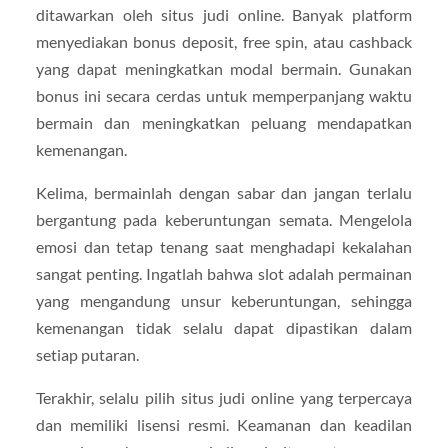
ditawarkan oleh situs judi online. Banyak platform
menyediakan bonus deposit, free spin, atau cashback
yang dapat meningkatkan modal bermain. Gunakan
bonus ini secara cerdas untuk memperpanjang waktu
bermain dan meningkatkan peluang mendapatkan
kemenangan.
Kelima, bermainlah dengan sabar dan jangan terlalu
bergantung pada keberuntungan semata. Mengelola
emosi dan tetap tenang saat menghadapi kekalahan
sangat penting. Ingatlah bahwa slot adalah permainan
yang mengandung unsur keberuntungan, sehingga
kemenangan tidak selalu dapat dipastikan dalam
setiap putaran.
Terakhir, selalu pilih situs judi online yang terpercaya
dan memiliki lisensi resmi. Keamanan dan keadilan