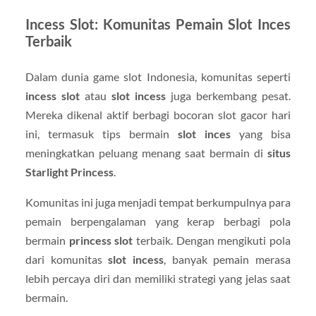
Incess Slot: Komunitas Pemain Slot Inces
Terbaik
Dalam dunia game slot Indonesia, komunitas seperti
incess slot
atau
slot incess
juga berkembang pesat.
Mereka dikenal aktif berbagi bocoran slot gacor hari
ini, termasuk tips bermain
slot inces
yang bisa
meningkatkan peluang menang saat bermain di
situs
Starlight Princess
.
Komunitas ini juga menjadi tempat berkumpulnya para
pemain berpengalaman yang kerap berbagi pola
bermain
princess slot
terbaik. Dengan mengikuti pola
dari komunitas
slot incess
, banyak pemain merasa
lebih percaya diri dan memiliki strategi yang jelas saat
bermain.