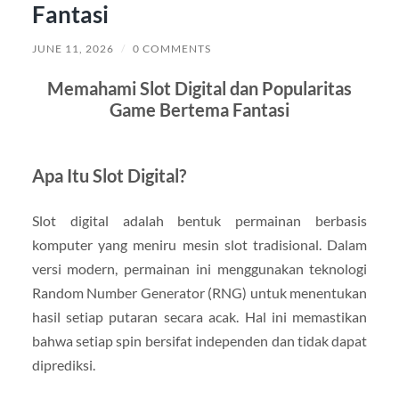
Fantasi
JUNE 11, 2026
/
0 COMMENTS
Memahami Slot Digital dan Popularitas
Game Bertema Fantasi
Apa Itu Slot Digital?
Slot digital adalah bentuk permainan berbasis
komputer yang meniru mesin slot tradisional. Dalam
versi modern, permainan ini menggunakan teknologi
Random Number Generator (RNG) untuk menentukan
hasil setiap putaran secara acak. Hal ini memastikan
bahwa setiap spin bersifat independen dan tidak dapat
diprediksi.