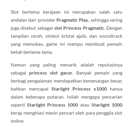
Slot bertema kerajaan ini merupakan salah satu
andalan dari provider
Pragmatic Play
, sehingga sering
juga disebut sebagai
slot Princess Pragmatic
. Dengan
tampilan cerah, simbol kristal ajaib, dan soundtrack
yang memukau, game ini mampu membuat pemain
betah berlama-lama.
Namun yang paling menarik adalah reputasinya
sebagai
princess slot gacor
. Banyak pemain yang
berbagi pengalaman mendapatkan kemenangan besar,
bahkan mencapai
Starlight Princess x1000
hanya
dalam beberapa putaran. Inilah mengapa pencarian
seperti
Starlight Princess 1000
atau
Starlight 1000
kerap menghiasi mesin pencari oleh para penggila slot
online.