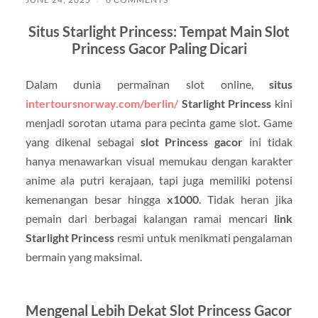
Situs Starlight Princess: Tempat Main Slot
Princess Gacor Paling Dicari
Dalam dunia permainan slot online,
situs
intertoursnorway.com/berlin/
Starlight Princess
kini
menjadi sorotan utama para pecinta game slot. Game
yang dikenal sebagai
slot Princess gacor
ini tidak
hanya menawarkan visual memukau dengan karakter
anime ala putri kerajaan, tapi juga memiliki potensi
kemenangan besar hingga
x1000
. Tidak heran jika
pemain dari berbagai kalangan ramai mencari
link
Starlight Princess
resmi untuk menikmati pengalaman
bermain yang maksimal.
Mengenal Lebih Dekat Slot Princess Gacor