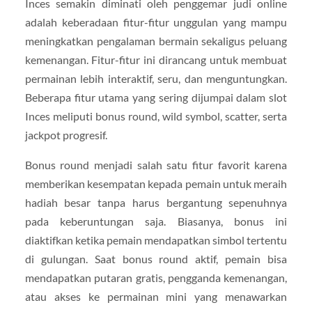
Inces semakin diminati oleh penggemar judi online
adalah keberadaan fitur-fitur unggulan yang mampu
meningkatkan pengalaman bermain sekaligus peluang
kemenangan. Fitur-fitur ini dirancang untuk membuat
permainan lebih interaktif, seru, dan menguntungkan.
Beberapa fitur utama yang sering dijumpai dalam slot
Inces meliputi bonus round, wild symbol, scatter, serta
jackpot progresif.
Bonus round menjadi salah satu fitur favorit karena
memberikan kesempatan kepada pemain untuk meraih
hadiah besar tanpa harus bergantung sepenuhnya
pada keberuntungan saja. Biasanya, bonus ini
diaktifkan ketika pemain mendapatkan simbol tertentu
di gulungan. Saat bonus round aktif, pemain bisa
mendapatkan putaran gratis, pengganda kemenangan,
atau akses ke permainan mini yang menawarkan