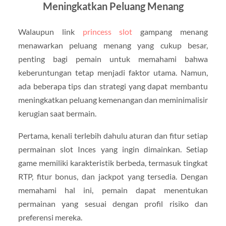
Meningkatkan Peluang Menang
Walaupun link
princess slot
gampang menang
menawarkan peluang menang yang cukup besar,
penting bagi pemain untuk memahami bahwa
keberuntungan tetap menjadi faktor utama. Namun,
ada beberapa tips dan strategi yang dapat membantu
meningkatkan peluang kemenangan dan meminimalisir
kerugian saat bermain.
Pertama, kenali terlebih dahulu aturan dan fitur setiap
permainan slot Inces yang ingin dimainkan. Setiap
game memiliki karakteristik berbeda, termasuk tingkat
RTP, fitur bonus, dan jackpot yang tersedia. Dengan
memahami hal ini, pemain dapat menentukan
permainan yang sesuai dengan profil risiko dan
preferensi mereka.