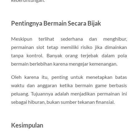
Pentingnya Bermain Secara Bijak
Meskipun terlihat sederhana dan menghibur,
permainan slot tetap memiliki risiko jika dimainkan
tanpa kontrol. Banyak orang terjebak dalam pola
bermain berlebihan karena mengejar kemenangan.
Oleh karena itu, penting untuk menetapkan batas
waktu dan anggaran ketika bermain game berbasis
peluang. Tujuannya adalah menjadikan permainan ini
sebagai hiburan, bukan sumber tekanan finansial.
Kesimpulan