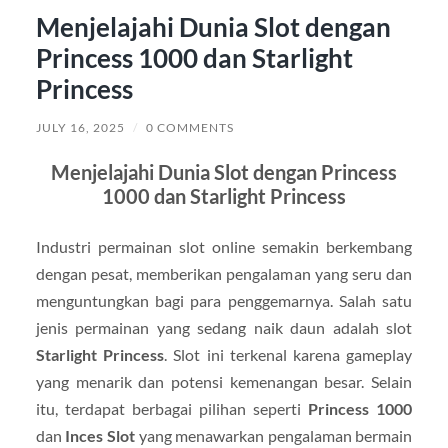
Menjelajahi Dunia Slot dengan
Princess 1000 dan Starlight
Princess
JULY 16, 2025
/
0 COMMENTS
Menjelajahi Dunia Slot dengan Princess
1000 dan Starlight Princess
Industri permainan slot online semakin berkembang
dengan pesat, memberikan pengalaman yang seru dan
menguntungkan bagi para penggemarnya. Salah satu
jenis permainan yang sedang naik daun adalah slot
Starlight Princess
. Slot ini terkenal karena gameplay
yang menarik dan potensi kemenangan besar. Selain
itu, terdapat berbagai pilihan seperti
Princess 1000
dan
Inces Slot
yang menawarkan pengalaman bermain