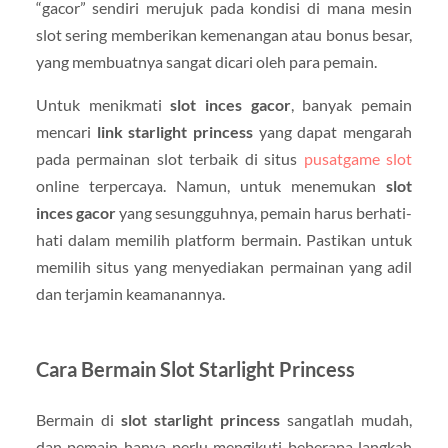
“gacor” sendiri merujuk pada kondisi di mana mesin
slot sering memberikan kemenangan atau bonus besar,
yang membuatnya sangat dicari oleh para pemain.
Untuk menikmati
slot inces gacor
, banyak pemain
mencari
link starlight princess
yang dapat mengarah
pada permainan slot terbaik di situs
pusatgame slot
online terpercaya. Namun, untuk menemukan
slot
inces gacor
yang sesungguhnya, pemain harus berhati-
hati dalam memilih platform bermain. Pastikan untuk
memilih situs yang menyediakan permainan yang adil
dan terjamin keamanannya.
Cara Bermain Slot Starlight Princess
Bermain di
slot starlight princess
sangatlah mudah,
dan pemain hanya perlu mengikuti beberapa langkah