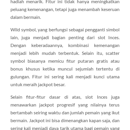
hadiah menarik. Fitur ini tidak hanya meningkatkan
peluang kemenangan, tetapi juga menambah keseruan
dalam bermain.
Wild symbol, yang berfungsi sebagai pengganti simbol
lain, juga menjadi bagian penting dari slot Inces.
Dengan keberadaannya, kombinasi kemenangan
menjadi lebih mudah terbentuk. Selain itu, scatter
symbol biasanya memicu fitur putaran gratis atau
bonus khusus ketika muncul sejumlah tertentu di
gulungan. Fitur ini sering kali menjadi kunci utama
untuk meraih jackpot besar.
Selain fitur-fitur dasar di atas, slot Inces juga
menawarkan jackpot progresif yang nilainya terus
bertambah seiring waktu dan jumlah pemain yang ikut
bermain. Jackpot ini bisa dimenangkan kapan saja, dan
sering kali menjadi daya tarik utama bagi pemain yang