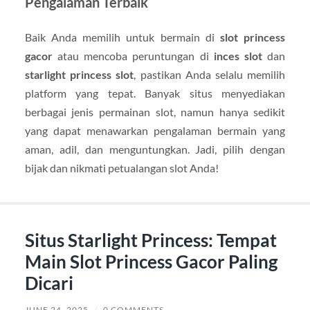
Pengalaman Terbaik
Baik Anda memilih untuk bermain di
slot princess
gacor
atau mencoba peruntungan di
inces slot
dan
starlight princess slot
, pastikan Anda selalu memilih
platform yang tepat. Banyak situs menyediakan
berbagai jenis permainan slot, namun hanya sedikit
yang dapat menawarkan pengalaman bermain yang
aman, adil, dan menguntungkan. Jadi, pilih dengan
bijak dan nikmati petualangan slot Anda!
Situs Starlight Princess: Tempat
Main Slot Princess Gacor Paling
Dicari
JUNE 24, 2025
/
0 COMMENTS