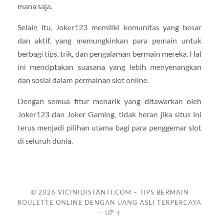
mana saja.
Selain itu, Joker123 memiliki komunitas yang besar
dan aktif, yang memungkinkan para pemain untuk
berbagi tips, trik, dan pengalaman bermain mereka. Hal
ini menciptakan suasana yang lebih menyenangkan
dan sosial dalam permainan slot online.
Dengan semua fitur menarik yang ditawarkan oleh
Joker123 dan Joker Gaming, tidak heran jika situs ini
terus menjadi pilihan utama bagi para penggemar slot
di seluruh dunia.
© 2026
VICINIDISTANTI.COM – TIPS BERMAIN
ROULETTE ONLINE DENGAN UANG ASLI TERPERCAYA
—
UP ↑