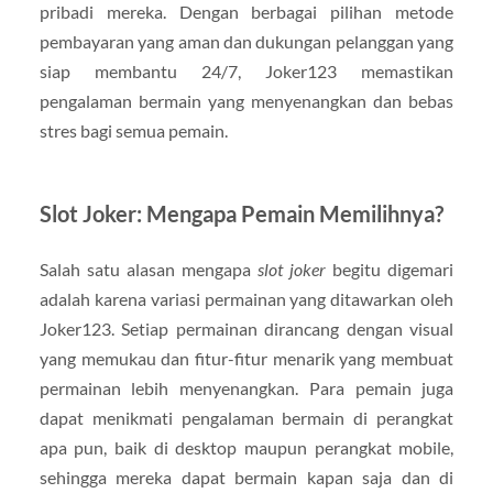
pribadi mereka. Dengan berbagai pilihan metode
pembayaran yang aman dan dukungan pelanggan yang
siap membantu 24/7, Joker123 memastikan
pengalaman bermain yang menyenangkan dan bebas
stres bagi semua pemain.
Slot Joker: Mengapa Pemain Memilihnya?
Salah satu alasan mengapa
slot joker
begitu digemari
adalah karena variasi permainan yang ditawarkan oleh
Joker123. Setiap permainan dirancang dengan visual
yang memukau dan fitur-fitur menarik yang membuat
permainan lebih menyenangkan. Para pemain juga
dapat menikmati pengalaman bermain di perangkat
apa pun, baik di desktop maupun perangkat mobile,
sehingga mereka dapat bermain kapan saja dan di