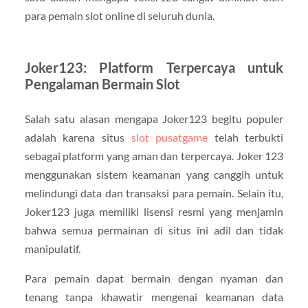
para pemain slot online di seluruh dunia.
Joker123: Platform Terpercaya untuk
Pengalaman Bermain Slot
Salah satu alasan mengapa Joker123 begitu populer
adalah karena situs
slot pusatgame
telah terbukti
sebagai platform yang aman dan terpercaya. Joker 123
menggunakan sistem keamanan yang canggih untuk
melindungi data dan transaksi para pemain. Selain itu,
Joker123 juga memiliki lisensi resmi yang menjamin
bahwa semua permainan di situs ini adil dan tidak
manipulatif.
Para pemain dapat bermain dengan nyaman dan
tenang tanpa khawatir mengenai keamanan data