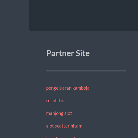
Partner Site
pengeluaran kamboja
result hk
mahjong slot
slot scatter hitam