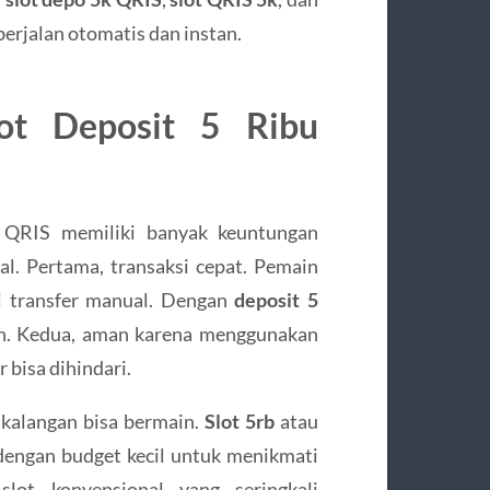
 berjalan otomatis dan instan.
ot Deposit 5 Ribu
QRIS memiliki banyak keuntungan
. Pertama, transaksi cepat. Pemain
i transfer manual. Dengan
deposit 5
an. Kedua, aman karena menggunakan
 bisa dihindari.
 kalangan bisa bermain.
Slot 5rb
atau
engan budget kecil untuk menikmati
slot konvensional yang seringkali