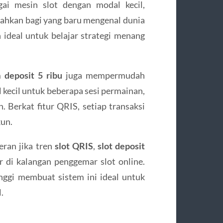
i mesin slot dengan modal kecil,
ahkan bagi yang baru mengenal dunia
 ideal untuk belajar strategi menang
em
deposit 5 ribu
juga mempermudah
ecil untuk beberapa sesi permainan,
. Berkat fitur QRIS, setiap transaksi
kun.
eran jika tren
slot QRIS
,
slot deposit
 di kalangan penggemar slot online.
inggi membuat sistem ini ideal untuk
.