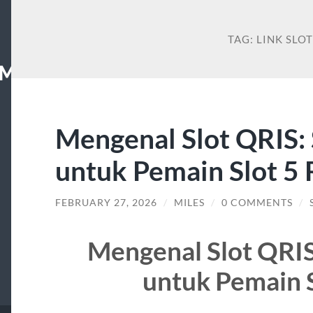
TAG:
LINK SLOT
OM
Mengenal Slot QRIS: 
untuk Pemain Slot 5 
FEBRUARY 27, 2026
/
MILES
/
0 COMMENTS
/
Mengenal Slot QRIS:
untuk Pemain S