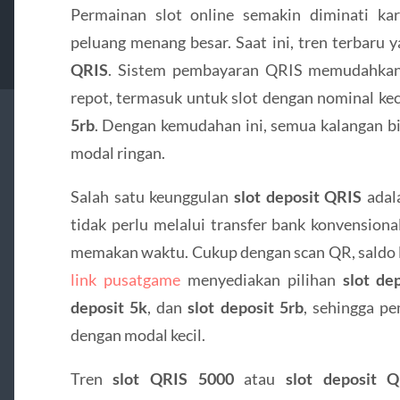
Permainan slot online semakin diminati ka
peluang menang besar. Saat ini, tren terbaru 
QRIS
. Sistem pembayaran QRIS memudahkan
repot, termasuk untuk slot dengan nominal kec
5rb
. Dengan kemudahan ini, semua kalangan b
modal ringan.
Salah satu keunggulan
slot deposit QRIS
adal
tidak perlu melalui transfer bank konvension
memakan waktu. Cukup dengan scan QR, saldo l
link pusatgame
menyediakan pilihan
slot de
deposit 5k
, dan
slot deposit 5rb
, sehingga p
dengan modal kecil.
Tren
slot QRIS 5000
atau
slot deposit 