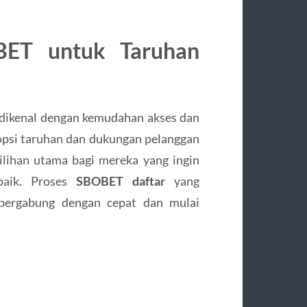
ET untuk Taruhan
dikenal dengan kemudahan akses dan
opsi taruhan dan dukungan pelanggan
ilihan utama bagi mereka yang ingin
baik. Proses
SBOBET daftar
yang
bergabung dengan cepat dan mulai