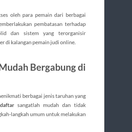
ses oleh para pemain dari berbagai
memberlakukan pembatasan terhadap
id dan sistem yang terorganisir
 di kalangan pemain judi online.
 Mudah Bergabung di
enikmati berbagai jenis taruhan yang
aftar
sangatlah mudah dan tidak
ngkah-langkah umum untuk melakukan