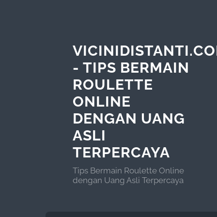
VICINIDISTANTI.C
- TIPS BERMAIN
ROULETTE
ONLINE
DENGAN UANG
ASLI
TERPERCAYA
Tips Bermain Roulette Online
dengan Uang Asli Terpercaya