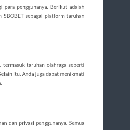
 para penggunanya. Berikut adalah
h SBOBET sebagai platform taruhan
 termasuk taruhan olahraga seperti
 Selain itu, Anda juga dapat menikmati
.
an dan privasi penggunanya. Semua