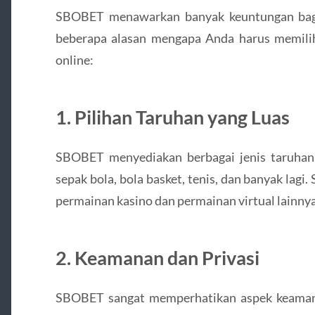
SBOBET menawarkan banyak keuntungan bagi
beberapa alasan mengapa Anda harus memili
online:
1.
Pilihan Taruhan yang Luas
SBOBET menyediakan berbagai jenis taruhan,
sepak bola, bola basket, tenis, dan banyak lagi.
permainan kasino dan permainan virtual lainnya
2.
Keamanan dan Privasi
SBOBET sangat memperhatikan aspek keaman