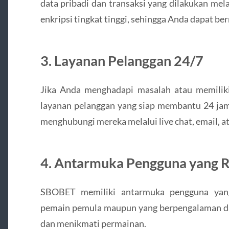
data pribadi dan transaksi yang dilakukan mela
enkripsi tingkat tinggi, sehingga Anda dapat b
3.
Layanan Pelanggan 24/7
Jika Anda menghadapi masalah atau memili
layanan pelanggan yang siap membantu 24 jam 
menghubungi mereka melalui live chat, email, a
4.
Antarmuka Pengguna yang 
SBOBET memiliki antarmuka pengguna yang
pemain pemula maupun yang berpengalaman da
dan menikmati permainan.