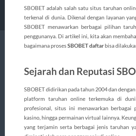
SBOBET adalah salah satu situs taruhan onli
terkenal di dunia. Dikenal dengan layanan yan
SBOBET menawarkan berbagai pilihan taruh
penggunanya. Di artikel ini, kita akan memba
bagaimana proses
SBOBET daftar
bisa dilakuk
Sejarah dan Reputasi SB
SBOBET didirikan pada tahun 2004 dan dengan 
platform taruhan online terkemuka di dun
profesional, situs ini menawarkan berbagai p
kasino, hingga permainan virtual lainnya. Keu
yang terjamin serta berbagai jenis taruhan 