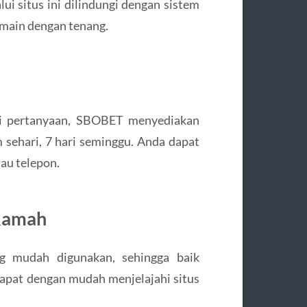
lui situs ini dilindungi dengan sistem
ermain dengan tenang.
ki pertanyaan, SBOBET menyediakan
sehari, 7 hari seminggu. Anda dapat
tau telepon.
Ramah
 mudah digunakan, sehingga baik
pat dengan mudah menjelajahi situs