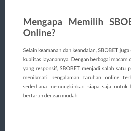
Mengapa Memilih SBOB
Online?
Selain keamanan dan keandalan, SBOBET juga 
kualitas layanannya. Dengan berbagai macam 
yang responsif, SBOBET menjadi salah satu p
menikmati pengalaman taruhan online ter
sederhana memungkinkan siapa saja untuk 
bertaruh dengan mudah.