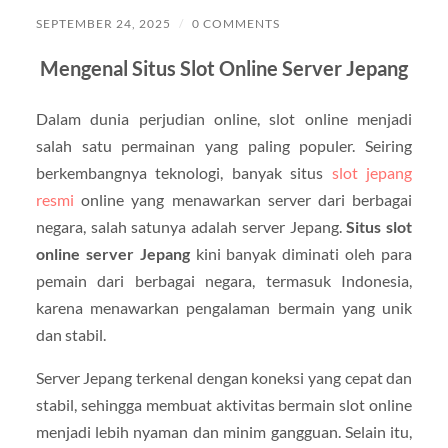
SEPTEMBER 24, 2025
/
0 COMMENTS
Mengenal Situs Slot Online Server Jepang
Dalam dunia perjudian online, slot online menjadi
salah satu permainan yang paling populer. Seiring
berkembangnya teknologi, banyak situs
slot jepang
resmi
online yang menawarkan server dari berbagai
negara, salah satunya adalah server Jepang.
Situs slot
online server Jepang
kini banyak diminati oleh para
pemain dari berbagai negara, termasuk Indonesia,
karena menawarkan pengalaman bermain yang unik
dan stabil.
Server Jepang terkenal dengan koneksi yang cepat dan
stabil, sehingga membuat aktivitas bermain slot online
menjadi lebih nyaman dan minim gangguan. Selain itu,