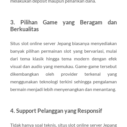
melakukan deposit maupun penarikan dana.
3. Pilihan Game yang Beragam dan
Berkualitas
Situs slot online server Jepang biasanya menyediakan
banyak pilihan permainan slot yang bervariasi, mulai
dari tema klasik hingga tema modern dengan efek
visual dan audio yang memukau. Game-game tersebut
dikembangkan oleh provider terkenal yang
menggunakan teknologi terkini sehingga pengalaman
bermain menjadi lebih menyenangkan dan menantang.
4. Support Pelanggan yang Responsif
Tidak hanya soal teknis, situs slot online server Jepang