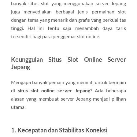
banyak situs slot yang menggunakan server Jepang
juga menyediakan berbagai jenis permainan slot
dengan tema yang menarik dan grafis yang berkualitas
tinggi. Hal ini tentu saja menambah daya tarik
tersendiri bagi para penggemar slot online.
Keunggulan Situs Slot Online Server
Jepang
Mengapa banyak pemain yang memilih untuk bermain
di
situs slot online server Jepang
? Ada beberapa
alasan yang membuat server Jepang menjadi pilihan
utama:
1. Kecepatan dan Stabilitas Koneksi