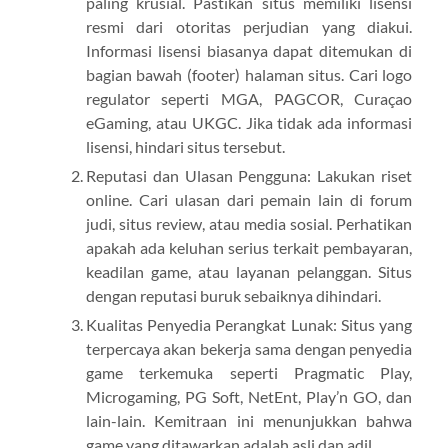
paling krusial. Pastikan situs memiliki lisensi
resmi dari otoritas perjudian yang diakui.
Informasi lisensi biasanya dapat ditemukan di
bagian bawah (footer) halaman situs. Cari logo
regulator seperti MGA, PAGCOR, Curaçao
eGaming, atau UKGC. Jika tidak ada informasi
lisensi, hindari situs tersebut.
Reputasi dan Ulasan Pengguna: Lakukan riset
online. Cari ulasan dari pemain lain di forum
judi, situs review, atau media sosial. Perhatikan
apakah ada keluhan serius terkait pembayaran,
keadilan game, atau layanan pelanggan. Situs
dengan reputasi buruk sebaiknya dihindari.
Kualitas Penyedia Perangkat Lunak: Situs yang
terpercaya akan bekerja sama dengan penyedia
game terkemuka seperti Pragmatic Play,
Microgaming, PG Soft, NetEnt, Play’n GO, dan
lain-lain. Kemitraan ini menunjukkan bahwa
game yang ditawarkan adalah asli dan adil.