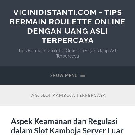
VICINIDISTANTI.COM - TIPS
BERMAIN ROULETTE ONLINE
DENGAN UANG ASLI
TERPERCAYA
Tips Bermain Roulette Online dengan Uang Asli
Terpercaya
SHOW MENU
TAG:
SLOT KAMBOJA TERPERCAYA
Aspek Keamanan dan Regulasi
dalam Slot Kamboja Server Luar