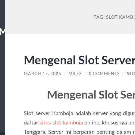
TAG:
SLOT KAMB
OM
Mengenal Slot Serve
MARCH 17, 2026
/
MILES
/
0 COMMENTS
/
STI
Mengenal
Slot
Se
Slot
server
Kamboja
adalah
server
yang
digu
daftar
situs slot kamboja
online,
khususnya
un
Tenggara.
Server
ini
berperan
penting
dalam