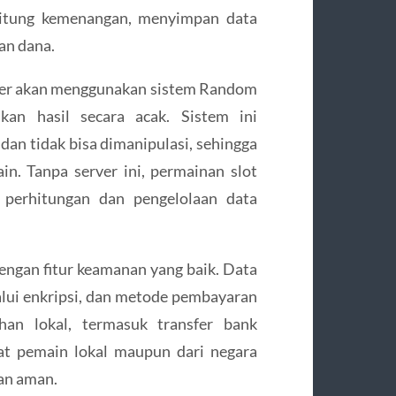
itung
kemenangan,
menyimpan
data
kan
dana.
er
akan
menggunakan
sistem
Random
ilkan
hasil
secara
acak.
Sistem
ini
l
dan
tidak
bisa
dimanipulasi,
sehingga
ain.
Tanpa
server
ini,
permainan
slot
a
perhitungan
dan
pengelolaan
data
engan
fitur
keamanan
yang
baik.
Data
lui
enkripsi,
dan
metode
pembayaran
uhan
lokal,
termasuk
transfer
bank
at
pemain
lokal
maupun
dari
negara
an
aman.