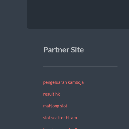
Partner Site
pengeluaran kamboja
result hk
mahjong slot
slot scatter hitam