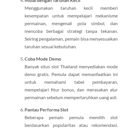
Mulai dengan Taruhan Kecil
Menggunakan taruhan kecil memberi
kesempatan untuk mempelajari mekanisme
permainan, mengenali pola simbol, dan
mencoba berbagai strategi tanpa tekanan.
Seiring pengalaman, pemain bisa menyesuaikan
taruhan sesuai kebutuhan.
Coba Mode Demo
Banyak situs slot Thailand menyediakan mode
demo gratis. Pemula dapat memanfaatkan ini
untuk memahami tabel pembayaran,
mempelajari fitur bonus, dan merasakan alur
permainan sebelum mempertaruhkan uang asli.
Pantau Performa Slot
Beberapa pemain pemula memilih slot
berdasarkan popularitas atau rekomendasi.