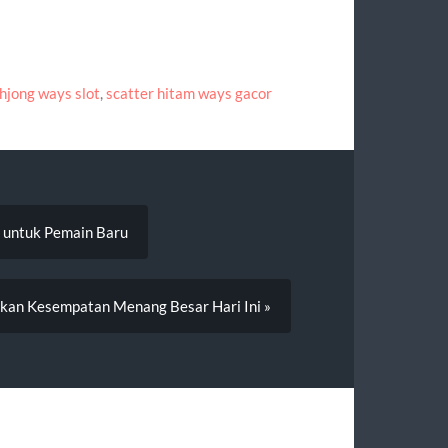
hjong ways slot
,
scatter hitam ways gacor
 untuk Pemain Baru
ukan Kesempatan Menang Besar Hari Ini »