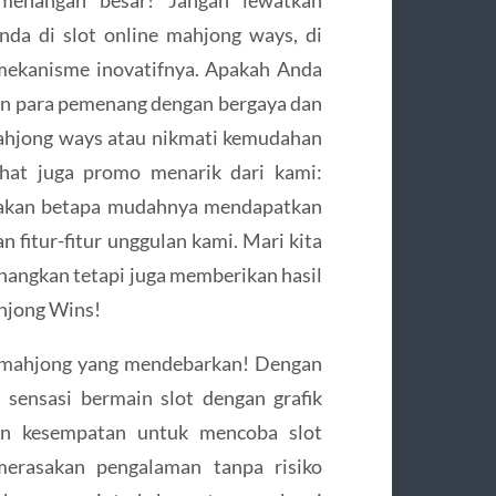
da di slot online mahjong ways, di
mekanisme inovatifnya. Apakah Anda
ran para pemenang dengan bergaya dan
 mahjong ways atau nikmati kemudahan
ihat juga promo menarik dari kami:
sakan betapa mudahnya mendapatkan
fitur-fitur unggulan kami. Mari kita
nangkan tetapi juga memberikan hasil
hjong Wins!
t mahjong yang mendebarkan! Dengan
sensasi bermain slot dengan grafik
kan kesempatan untuk mencoba slot
rasakan pengalaman tanpa risiko