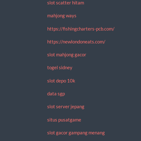
slot scatter hitam
mahjong ways
https://fishingcharters-pcb.com/
https://newlondoneats.com/
slot mahjong gacor
togel sidney
slot depo 10k
data sgp
slot server jepang
situs pusatgame
slot gacor gampang menang