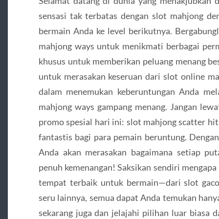
Selamat datang di dunia yang menakjubkan 
sensasi tak terbatas dengan slot mahjong 
bermain Anda ke level berikutnya. Bergabungl
mahjong ways untuk menikmati berbagai perm
khusus untuk memberikan peluang menang besa
untuk merasakan keseruan dari slot online m
dalam menemukan keberuntungan Anda melalui
mahjong ways gampang menang. Jangan lewat
promo spesial hari ini: slot mahjong scatter h
fantastis bagi para pemain beruntung. Denga
Anda akan merasakan bagaimana setiap put
penuh kemenangan! Saksikan sendiri mengapa 
tempat terbaik untuk bermain—dari slot ga
seru lainnya, semua dapat Anda temukan hanya
sekarang juga dan jelajahi pilihan luar biasa