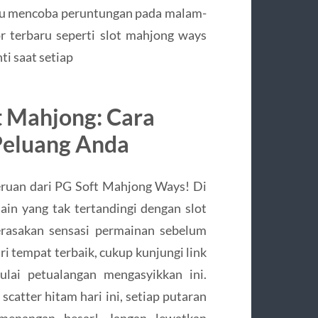
gu mencoba peruntungan pada malam-
r terbaru seperti slot mahjong ways
ti saat setiap
t Mahjong: Cara
eluang Anda
eruan dari PG Soft Mahjong Ways! Di
n yang tak tertandingi dengan slot
asakan sensasi permainan sebelum
ri tempat terbaik, cukup kunjungi link
lai petualangan mengasyikkan ini.
scatter hitam hari ini, setiap putaran
enangan besar! Jangan lewatkan