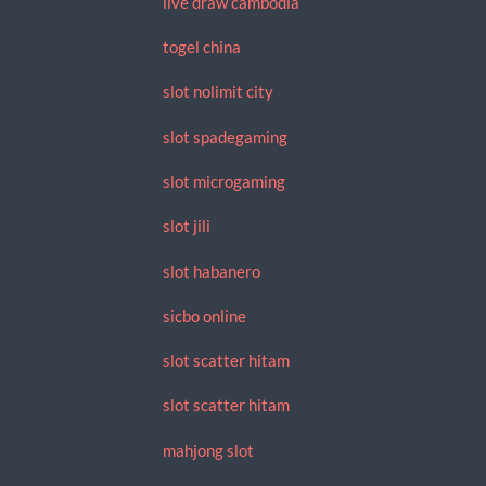
live draw cambodia
togel china
slot nolimit city
slot spadegaming
slot microgaming
slot jili
slot habanero
sicbo online
slot scatter hitam
slot scatter hitam
mahjong slot