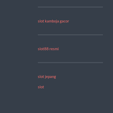
slot kamboja gacor
slot88 resmi
slot jepang
slot