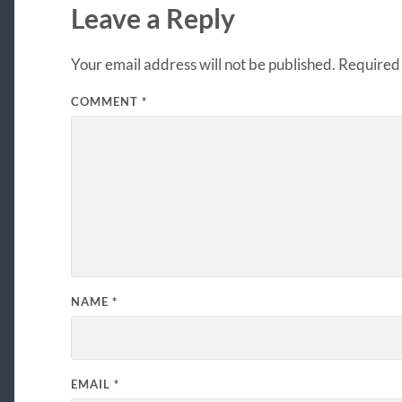
Leave a Reply
Your email address will not be published.
Required 
COMMENT
*
NAME
*
EMAIL
*