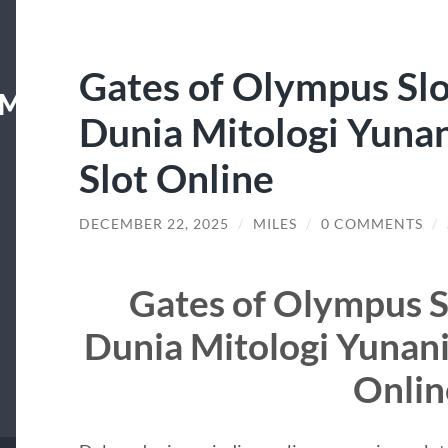
Gates of Olympus Sl
OM
Dunia Mitologi Yuna
Slot Online
DECEMBER 22, 2025
/
MILES
/
0 COMMENTS
/
Gates of Olympus S
Dunia Mitologi Yunan
Onlin