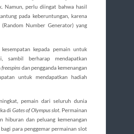
k. Namun, perlu diingat bahwa hasil
antung pada keberuntungan, karena
(Random Number Generator) yang
kesempatan kepada pemain untuk
i, sambil berharap mendapatkan
a
freespins
dan pengganda kemenangan
mpatan untuk mendapatkan hadiah
ingkat, pemain dari seluruh dunia
ka di
Gates of Olympus slot
. Permainan
n hiburan dan peluang kemenangan
a bagi para penggemar permainan slot