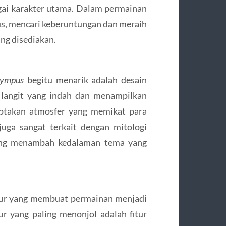
gai karakter utama. Dalam permainan
us, mencari keberuntungan dan meraih
ang disediakan.
lympus
begitu menarik adalah desain
 langit yang indah dan menampilkan
iptakan atmosfer yang memikat para
uga sangat terkait dengan mitologi
, yang menambah kedalaman tema yang
tur yang membuat permainan menjadi
ur yang paling menonjol adalah fitur