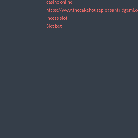
casino online
https://www.thecakehousepleasantridgemi.
incess slot
Slot bet