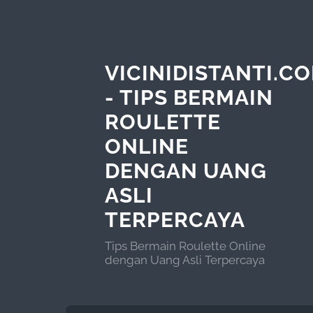
VICINIDISTANTI.C
- TIPS BERMAIN
ROULETTE
ONLINE
DENGAN UANG
ASLI
TERPERCAYA
Tips Bermain Roulette Online
dengan Uang Asli Terpercaya