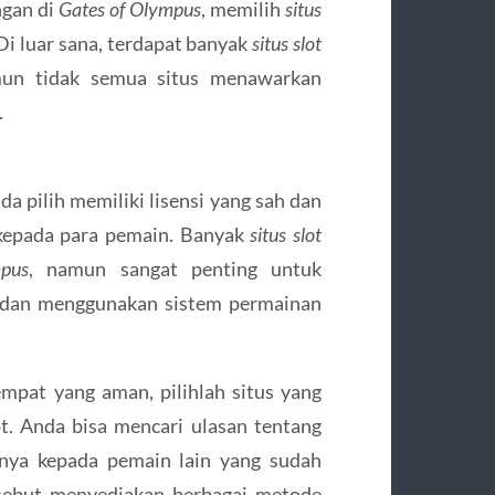
ngan di
Gates of Olympus
, memilih
situs
Di luar sana, terdapat banyak
situs slot
un tidak semua situs menawarkan
.
a pilih memiliki lisensi yang sah dan
 kepada para pemain. Banyak
situs slot
mpus
, namun sangat penting untuk
a dan menggunakan sistem permainan
pat yang aman, pilihlah situs yang
ot. Anda bisa mencari ulasan tentang
anya kepada pemain lain yang sudah
ersebut menyediakan berbagai metode