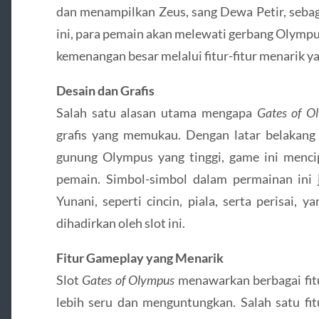
dan menampilkan Zeus, sang Dewa Petir, seba
ini, para pemain akan melewati gerbang Olymp
kemenangan besar melalui fitur-fitur menarik y
Desain dan Grafis
Salah satu alasan utama mengapa
Gates of O
grafis yang memukau. Dengan latar belakang
gunung Olympus yang tinggi, game ini menc
pemain. Simbol-simbol dalam permainan ini j
Yunani, seperti cincin, piala, serta perisai
dihadirkan oleh slot ini.
Fitur Gameplay yang Menarik
Slot
Gates of Olympus
menawarkan berbagai fi
lebih seru dan menguntungkan. Salah satu fit