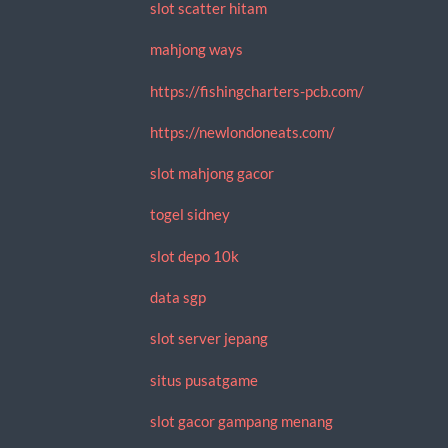
slot scatter hitam
mahjong ways
https://fishingcharters-pcb.com/
https://newlondoneats.com/
slot mahjong gacor
togel sidney
slot depo 10k
data sgp
slot server jepang
situs pusatgame
slot gacor gampang menang