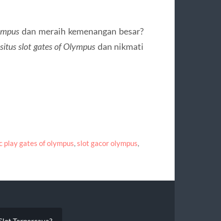
ympus
dan meraih kemenangan besar?
u
situs slot gates of Olympus
dan nikmati
 play gates of olympus
,
slot gacor olympus
,