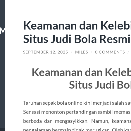
Keamanan dan Kelebi
OM
Situs Judi Bola Resmi
SEPTEMBER 12, 2025
/
MILES
/
0 COMMENTS
/
Keamanan dan Keleb
Situs Judi B
Taruhan sepak bola online kini menjadi salah sat
Sensasi menonton pertandingan sambil mema
berbeda dan mengasyikkan. Namun, keamana
pengalaman bermain tidak merugikan. Oleh kare