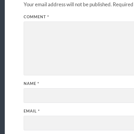
Your email address will not be published.
Required 
COMMENT
*
NAME
*
EMAIL
*