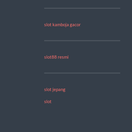
slot kamboja gacor
slot88 resmi
slot jepang
slot