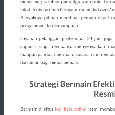
memasang taruhan pada liga top dunia, turna
lokal. Jenis taruhan beragam, mulai dari over/un
Banyaknya pilihan membuat pemain dapat me
pengalaman dan kemampuan.
Layanan pelanggan profesional 24 jam juga 
support siap membantu menyelesaikan masa
maupun panduan bermain. Layanan ini membu
dan aman bagi semua pemain.
Strategi Bermain Efektif
Resm
Bermain di situs
judi bola online
resmi member