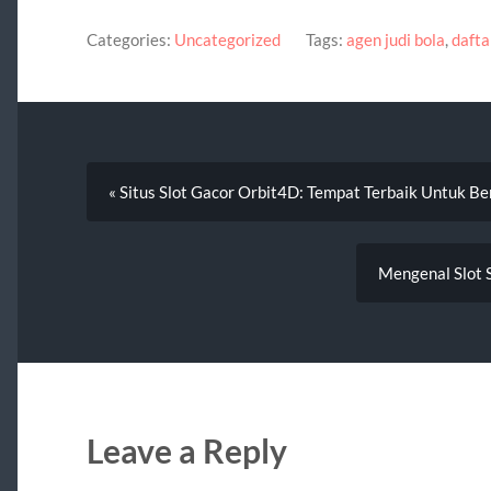
Categories:
Uncategorized
Tags:
agen judi bola
,
dafta
« Situs Slot Gacor Orbit4D: Tempat Terbaik Untuk Be
Mengenal Slot 
Leave a Reply