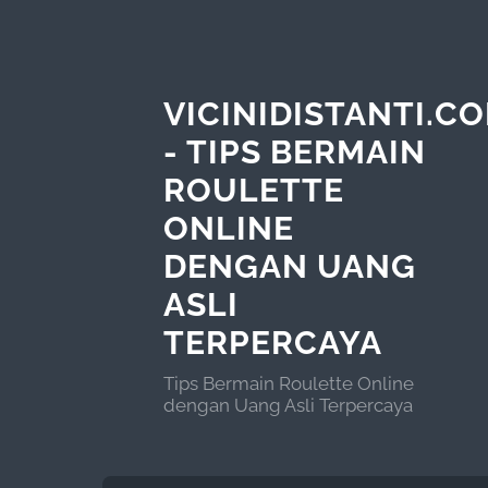
VICINIDISTANTI.C
- TIPS BERMAIN
ROULETTE
ONLINE
DENGAN UANG
ASLI
TERPERCAYA
Tips Bermain Roulette Online
dengan Uang Asli Terpercaya