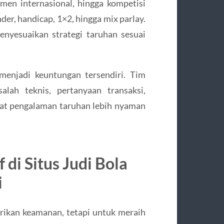
men internasional, hingga kompetisi
der, handicap, 1×2, hingga mix parlay.
nyesuaikan strategi taruhan sesuai
menjadi keuntungan tersendiri. Tim
lah teknis, pertanyaan transaksi,
at pengalaman taruhan lebih nyaman
 di Situs Judi Bola
i
ikan keamanan, tetapi untuk meraih