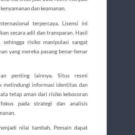
n kenyamanan dan keamanan.
ternasional terpercaya. Lisensi ini
an secara adil dan transparan. Hasil
, sehingga risiko manipulasi sangat
han yang mereka pasang benar-benar
an penting lainnya. Situs resmi
 melindungi informasi identitas dan
ata tetap aman dari risiko kebocoran
fokus pada strategi dan analisis
amanan.
menjadi nilai tambah. Pemain dapat