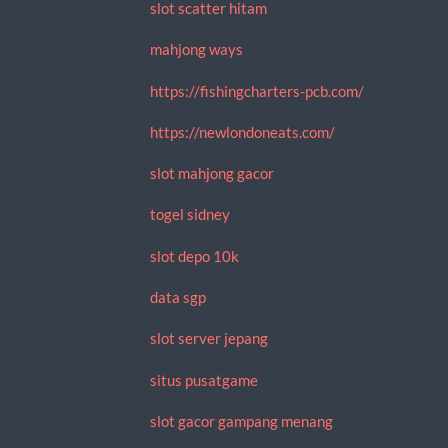
slot scatter hitam
mahjong ways
https://fishingcharters-pcb.com/
https://newlondoneats.com/
slot mahjong gacor
togel sidney
slot depo 10k
data sgp
slot server jepang
situs pusatgame
slot gacor gampang menang