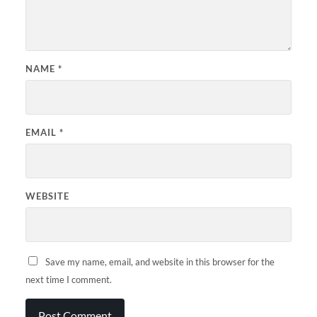
NAME
*
EMAIL
*
WEBSITE
Save my name, email, and website in this browser for the
next time I comment.