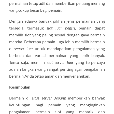
permainan tetap adil dan memberikan peluang menang
yang cukup besar bagi pemain.
Dengan adanya banyak pilihan jenis permainan yang
tersedia, termasuk
slot luar negeri
, pemain dapat
memilih slot yang paling sesuai dengan gaya bermain
mereka. Beberapa pemain juga lebih memilih bermain
di
server luar
untuk mendapatkan pengalaman yang
berbeda dan variasi permainan yang lebih banyak.
Tentu saja, memilih
slot server luar
yang terpercaya
adalah langkah yang sangat penting agar pengalaman
bermain Anda tetap aman dan menyenangkan.
Kesimpulan
Bermain di
situs server Jepang
memberikan banyak
keuntungan bagi pemain yang menginginkan
pengalaman bermain slot yang menarik dan