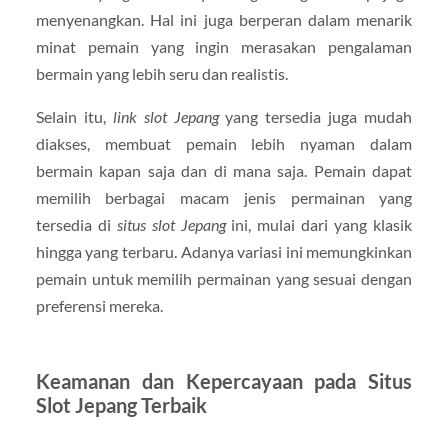
menyenangkan. Hal ini juga berperan dalam menarik
minat pemain yang ingin merasakan pengalaman
bermain yang lebih seru dan realistis.
Selain itu,
link slot Jepang
yang tersedia juga mudah
diakses, membuat pemain lebih nyaman dalam
bermain kapan saja dan di mana saja. Pemain dapat
memilih berbagai macam jenis permainan yang
tersedia di
situs slot Jepang
ini, mulai dari yang klasik
hingga yang terbaru. Adanya variasi ini memungkinkan
pemain untuk memilih permainan yang sesuai dengan
preferensi mereka.
Keamanan dan Kepercayaan pada Situs
Slot Jepang Terbaik