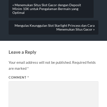
« Menemukan Situs Slot Gacor dengan Deposit
Minim 10K untuk Pengalaman Bermain yang
Optimal
Mengulas Keunggulan Slot Starlight Princess dan Cara
Menemukan Situs Gacor »
Leave a Reply
Your email address will not be published.
Required fields
are marked
*
COMMENT
*