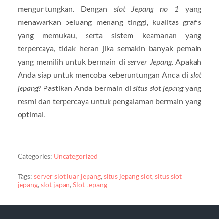
menguntungkan. Dengan
slot Jepang no 1
yang
menawarkan peluang menang tinggi, kualitas grafis
yang memukau, serta sistem keamanan yang
terpercaya, tidak heran jika semakin banyak pemain
yang memilih untuk bermain di
server Jepang
. Apakah
Anda siap untuk mencoba keberuntungan Anda di
slot
jepang
? Pastikan Anda bermain di
situs slot jepang
yang
resmi dan terpercaya untuk pengalaman bermain yang
optimal.
Categories:
Uncategorized
Tags:
server slot luar jepang
,
situs jepang slot
,
situs slot
jepang
,
slot japan
,
Slot Jepang