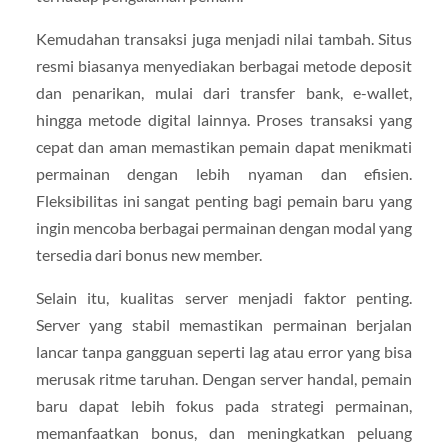
Kemudahan transaksi juga menjadi nilai tambah. Situs
resmi biasanya menyediakan berbagai metode deposit
dan penarikan, mulai dari transfer bank, e-wallet,
hingga metode digital lainnya. Proses transaksi yang
cepat dan aman memastikan pemain dapat menikmati
permainan dengan lebih nyaman dan efisien.
Fleksibilitas ini sangat penting bagi pemain baru yang
ingin mencoba berbagai permainan dengan modal yang
tersedia dari bonus new member.
Selain itu, kualitas server menjadi faktor penting.
Server yang stabil memastikan permainan berjalan
lancar tanpa gangguan seperti lag atau error yang bisa
merusak ritme taruhan. Dengan server handal, pemain
baru dapat lebih fokus pada strategi permainan,
memanfaatkan bonus, dan meningkatkan peluang