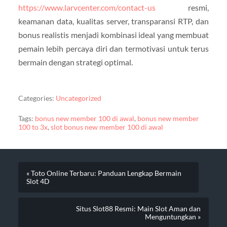
https://www.larvcenter.com/contact-us
resmi,
keamanan data, kualitas server, transparansi RTP, dan
bonus realistis menjadi kombinasi ideal yang membuat
pemain lebih percaya diri dan termotivasi untuk terus
bermain dengan strategi optimal.
Categories:
Uncategorized
Tags:
bonus new member 100 di awal
,
bonus new member
100 to 3x
,
slot bonus new member 100 di awal
« Toto Online Terbaru: Panduan Lengkap Bermain
Slot 4D
Situs Slot88 Resmi: Main Slot Aman dan
Menguntungkan »