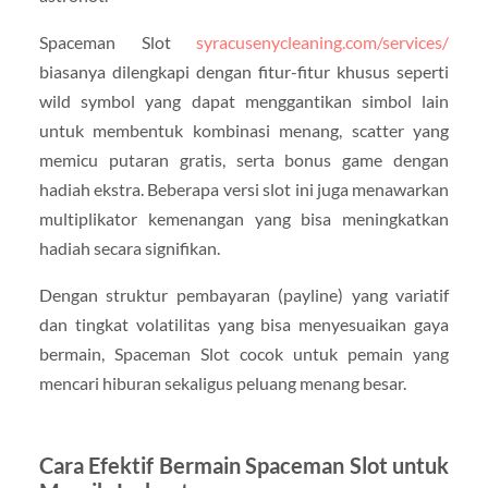
Spaceman Slot
syracusenycleaning.com/services/
biasanya dilengkapi dengan fitur-fitur khusus seperti
wild symbol yang dapat menggantikan simbol lain
untuk membentuk kombinasi menang, scatter yang
memicu putaran gratis, serta bonus game dengan
hadiah ekstra. Beberapa versi slot ini juga menawarkan
multiplikator kemenangan yang bisa meningkatkan
hadiah secara signifikan.
Dengan struktur pembayaran (payline) yang variatif
dan tingkat volatilitas yang bisa menyesuaikan gaya
bermain, Spaceman Slot cocok untuk pemain yang
mencari hiburan sekaligus peluang menang besar.
Cara Efektif Bermain Spaceman Slot untuk