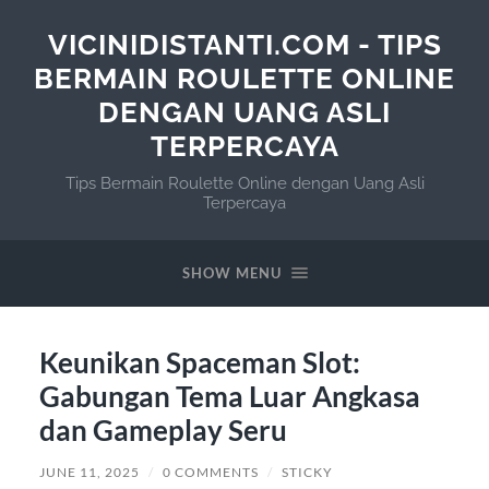
VICINIDISTANTI.COM - TIPS
BERMAIN ROULETTE ONLINE
DENGAN UANG ASLI
TERPERCAYA
Tips Bermain Roulette Online dengan Uang Asli
Terpercaya
SHOW MENU
Keunikan Spaceman Slot:
Gabungan Tema Luar Angkasa
dan Gameplay Seru
JUNE 11, 2025
/
0 COMMENTS
/
STICKY