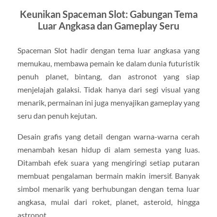
Keunikan Spaceman Slot: Gabungan Tema
Luar Angkasa dan Gameplay Seru
Spaceman Slot hadir dengan tema luar angkasa yang
memukau, membawa pemain ke dalam dunia futuristik
penuh planet, bintang, dan astronot yang siap
menjelajah galaksi. Tidak hanya dari segi visual yang
menarik, permainan ini juga menyajikan gameplay yang
seru dan penuh kejutan.
Desain grafis yang detail dengan warna-warna cerah
menambah kesan hidup di alam semesta yang luas.
Ditambah efek suara yang mengiringi setiap putaran
membuat pengalaman bermain makin imersif. Banyak
simbol menarik yang berhubungan dengan tema luar
angkasa, mulai dari roket, planet, asteroid, hingga
astronot.