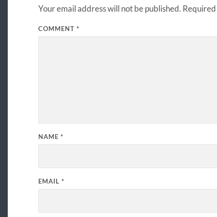
Your email address will not be published.
Required 
COMMENT
*
NAME
*
EMAIL
*