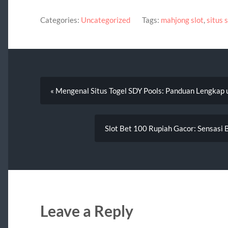
Categories:
Uncategorized
Tags:
mahjong slot
,
situs 
« Mengenal Situs Togel SDY Pools: Panduan Lengkap 
Slot Bet 100 Rupiah Gacor: Sensasi 
Leave a Reply