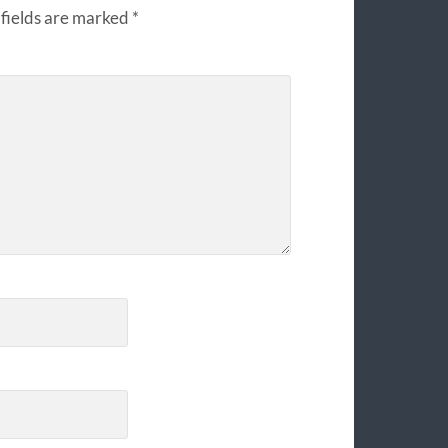
fields are marked
*