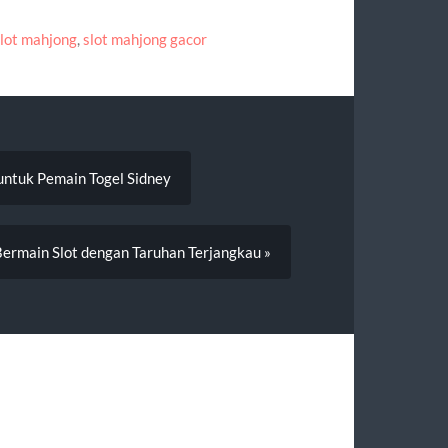
slot mahjong
,
slot mahjong gacor
untuk Pemain Togel Sidney
Bermain Slot dengan Taruhan Terjangkau »