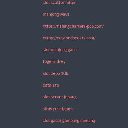
slot scatter hitam
mahjong ways
https://fishingcharters-pcb.com/
https://newlondoneats.com/
slot mahjong gacor
togel sidney
slot depo 10k
data sgp
slot server jepang
situs pusatgame
slot gacor gampang menang