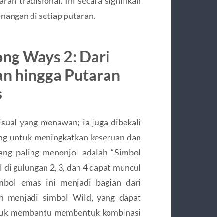
an tradisional. Ini secara signifikan
angan di setiap putaran.
ng Ways 2: Dari
n hingga Putaran
s
ual yang menawan; ia juga dibekali
cang untuk meningkatkan keseruan dan
ang paling menonjol adalah “Simbol
 di gulungan 2, 3, dan 4 dapat muncul
imbol emas ini menjadi bagian dari
h menjadi simbol Wild, yang dapat
untuk membantu membentuk kombinasi