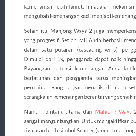
kemenangan lebih lanjut. Ini adalah mekanism
mengubah kemenangan kecil menjadi kemenangan
Selain itu, Mahjong Ways 2 juga memperken
yang progresif. Setiap kali Anda berhasil me
dalam satu putaran (cascading wins), pen
Dimulai dari 1x, pengganda dapat naik hin
Bayangkan potensi kemenangan Anda ketika
berjatuhan dan pengganda terus meningkat
permainan yang sangat menarik, di mana se
serangkaian kemenangan berantai yang semaki
Namun, bintang utama dari
Mahjong Ways
2
sangat menguntungkan. Untuk mengaktifkan put
tiga atau lebih simbol Scatter (simbol mahjong 