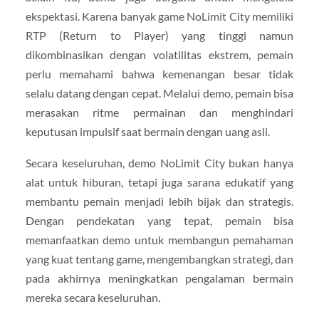
ekspektasi. Karena banyak game NoLimit City memiliki
RTP (Return to Player) yang tinggi namun
dikombinasikan dengan volatilitas ekstrem, pemain
perlu memahami bahwa kemenangan besar tidak
selalu datang dengan cepat. Melalui demo, pemain bisa
merasakan ritme permainan dan menghindari
keputusan impulsif saat bermain dengan uang asli.
Secara keseluruhan, demo NoLimit City bukan hanya
alat untuk hiburan, tetapi juga sarana edukatif yang
membantu pemain menjadi lebih bijak dan strategis.
Dengan pendekatan yang tepat, pemain bisa
memanfaatkan demo untuk membangun pemahaman
yang kuat tentang game, mengembangkan strategi, dan
pada akhirnya meningkatkan pengalaman bermain
mereka secara keseluruhan.