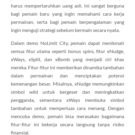
harus mempertaruhkan uang asli. Ini sangat berguna
bagi pemain baru yang ingin memahami cara kerja
permainan, serta bagi pemain berpengalaman yang
ingin menguji strategi sebelum bermain secara nyata.
Dalam demo NoLimit City, pemain dapat menikmati
semua fitur utama seperti bonus spins, fitur xNudge,
xWays, xSplit, dan xBomb yang menjadi ciri khas
mereka. Fitur-fitur ini memberikan dinamika tambahan
dalam permainan dan menciptakan potensi
kemenangan besar. Misalnya, xNudge memungkinkan
simbol wild untuk bergeser dan meningkatkan
pengganda, sementara xWays membuka simbol
tambahan untuk memperluas cara menang. Dengan
mencoba demo, pemain bisa merasakan bagaimana
fitur-fitur ini bekerja secara langsung tanpa risiko
finansial.