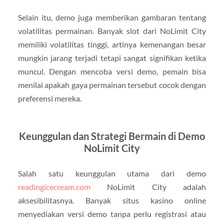
Selain itu, demo juga memberikan gambaran tentang
volatilitas permainan. Banyak slot dari NoLimit City
memiliki volatilitas tinggi, artinya kemenangan besar
mungkin jarang terjadi tetapi sangat signifikan ketika
muncul. Dengan mencoba versi demo, pemain bisa
menilai apakah gaya permainan tersebut cocok dengan
preferensi mereka.
Keunggulan dan Strategi Bermain di Demo
NoLimit City
Salah satu keunggulan utama dari demo
readingicecream.com
NoLimit City adalah
aksesibilitasnya. Banyak situs kasino online
menyediakan versi demo tanpa perlu registrasi atau