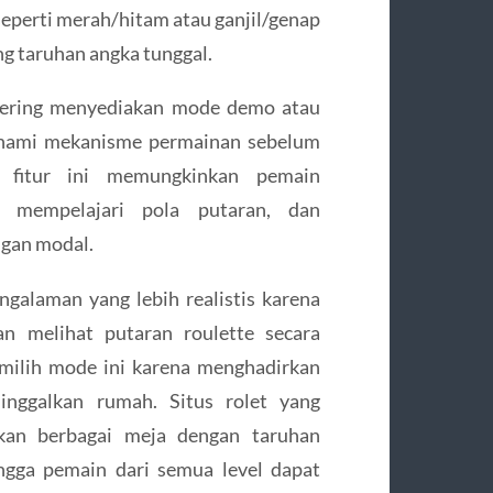
eperti merah/hitam atau ganjil/genap
ng taruhan angka tunggal.
a sering menyediakan mode demo atau
mahami mekanisme permainan sebelum
 fitur ini memungkinkan pemain
n, mempelajari pola putaran, dan
ngan modal.
engalaman yang lebih realistis karena
an melihat putaran roulette secara
emilih mode ini karena menghadirkan
inggalkan rumah. Situs rolet yang
kan berbagai meja dengan taruhan
gga pemain dari semua level dapat