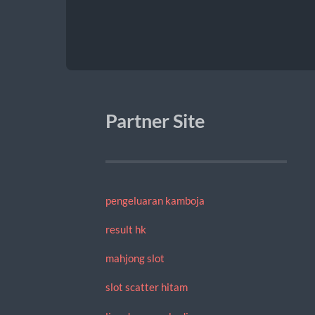
Partner Site
pengeluaran kamboja
result hk
mahjong slot
slot scatter hitam