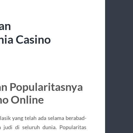
an
nia Casino
n Popularitasnya
no Online
lasik yang telah ada selama berabad-
judi di seluruh dunia. Popularitas