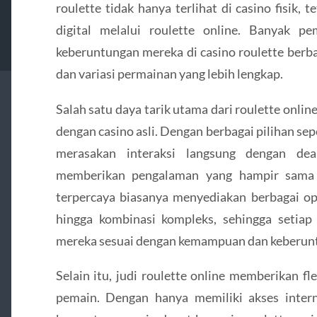
roulette tidak hanya terlihat di casino fisik,
digital melalui roulette online. Banyak 
keberuntungan mereka di casino roulette berb
dan variasi permainan yang lebih lengkap.
Salah satu daya tarik utama dari roulette onli
dengan casino asli. Dengan berbagai pilihan sepe
merasakan interaksi langsung dengan dea
memberikan pengalaman yang hampir sama de
terpercaya biasanya menyediakan berbagai ops
hingga kombinasi kompleks, sehingga setiap
mereka sesuai dengan kemampuan dan keberun
Selain itu, judi roulette online memberikan fl
pemain. Dengan hanya memiliki akses inter