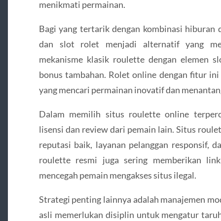
menikmati permainan.
Bagi yang tertarik dengan kombinasi hiburan d
dan slot rolet menjadi alternatif yang m
mekanisme klasik roulette dengan elemen sl
bonus tambahan. Rolet online dengan fitur in
yang mencari permainan inovatif dan menantan
Dalam memilih situs roulette online terpe
lisensi dan review dari pemain lain. Situs roul
reputasi baik, layanan pelanggan responsif, 
roulette resmi juga sering memberikan lin
mencegah pemain mengakses situs ilegal.
Strategi penting lainnya adalah manajemen mod
asli memerlukan disiplin untuk mengatur taru