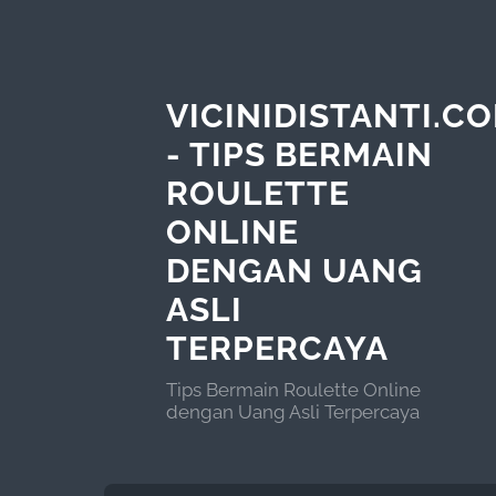
VICINIDISTANTI.C
- TIPS BERMAIN
ROULETTE
ONLINE
DENGAN UANG
ASLI
TERPERCAYA
Tips Bermain Roulette Online
dengan Uang Asli Terpercaya