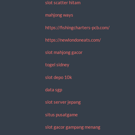
slot scatter hitam
mahjong ways
https://fishingcharters-pcb.com/
https://newlondoneats.com/
slot mahjong gacor
togel sidney
slot depo 10k
data sgp
slot server jepang
situs pusatgame
slot gacor gampang menang