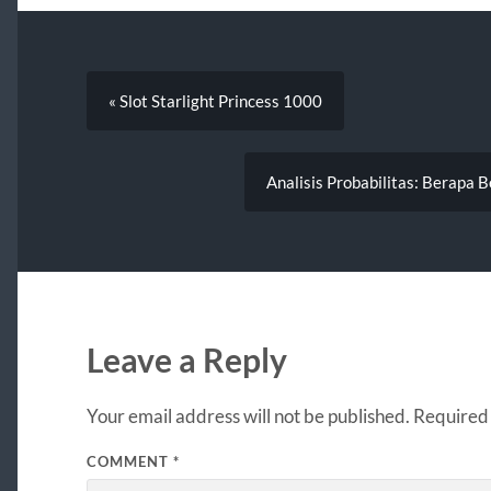
« Slot Starlight Princess 1000
Analisis Probabilitas: Berapa 
Leave a Reply
Your email address will not be published.
Required 
COMMENT
*