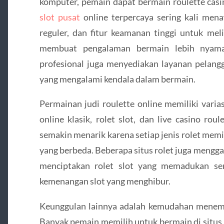
komputer, pemain dapat bermain roulette casin
slot pusat
online terpercaya sering kali men
reguler, dan fitur keamanan tinggi untuk mel
membuat pengalaman bermain lebih nyama
profesional juga menyediakan layanan pela
yang mengalami kendala dalam bermain.
Permainan judi roulette online memiliki varia
online klasik, rolet slot, dan live casino ro
semakin menarik karena setiap jenis rolet memi
yang berbeda. Beberapa situs rolet juga mengg
menciptakan rolet slot yang memadukan sen
kemenangan slot yang menghibur.
Keunggulan lainnya adalah kemudahan menemuk
Banyak pemain memilih untuk bermain di situs