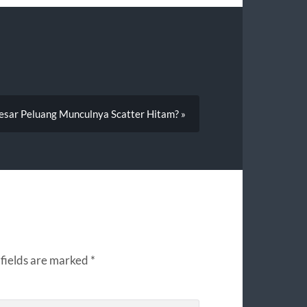
Besar Peluang Munculnya Scatter Hitam? »
fields are marked
*