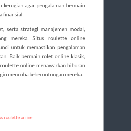
n kerugian agar pengalaman bermain
 finansial.
t, serta strategi manajemen modal,
g mereka. Situs roulette online
 kunci untuk memastikan pengalaman
. Baik bermain rolet online klasik,
udi roulette online menawarkan hiburan
ingin mencoba keberuntungan mereka.
us roulette online