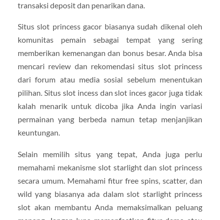
transaksi deposit dan penarikan dana.
Situs slot princess gacor biasanya sudah dikenal oleh
komunitas pemain sebagai tempat yang sering
memberikan kemenangan dan bonus besar. Anda bisa
mencari review dan rekomendasi situs slot princess
dari forum atau media sosial sebelum menentukan
pilihan. Situs slot incess dan slot inces gacor juga tidak
kalah menarik untuk dicoba jika Anda ingin variasi
permainan yang berbeda namun tetap menjanjikan
keuntungan.
Selain memilih situs yang tepat, Anda juga perlu
memahami mekanisme slot starlight dan slot princess
secara umum. Memahami fitur free spins, scatter, dan
wild yang biasanya ada dalam slot starlight princess
slot akan membantu Anda memaksimalkan peluang