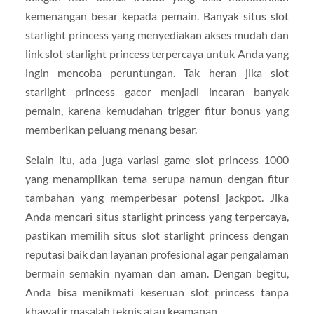
kemenangan besar kepada pemain. Banyak situs slot
starlight princess yang menyediakan akses mudah dan
link slot starlight princess terpercaya untuk Anda yang
ingin mencoba peruntungan. Tak heran jika slot
starlight princess gacor menjadi incaran banyak
pemain, karena kemudahan trigger fitur bonus yang
memberikan peluang menang besar.
Selain itu, ada juga variasi game slot princess 1000
yang menampilkan tema serupa namun dengan fitur
tambahan yang memperbesar potensi jackpot. Jika
Anda mencari situs starlight princess yang terpercaya,
pastikan memilih situs slot starlight princess dengan
reputasi baik dan layanan profesional agar pengalaman
bermain semakin nyaman dan aman. Dengan begitu,
Anda bisa menikmati keseruan slot princess tanpa
khawatir masalah teknis atau keamanan.