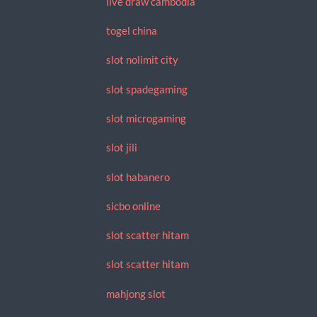
live draw cambodia
togel china
slot nolimit city
slot spadegaming
slot microgaming
slot jili
slot habanero
sicbo online
slot scatter hitam
slot scatter hitam
mahjong slot