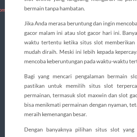
bermain tanpa hambatan.
com/
Jika Anda merasa beruntung dan ingin mencoba
gacor malam ini atau slot gacor hari ini. Ba
waktu tertentu ketika situs slot memberikan h
mudah diraih. Meski ini lebih kepada keperca
mencoba keberuntungan pada waktu-waktu ter
Bagi yang mencari pengalaman bermain sl
pastikan untuk memilih situs slot terperc
permainan, termasuk slot maxwin dan slot gac
bisa menikmati permainan dengan nyaman, tet
meraih kemenangan besar.
Dengan banyaknya pilihan situs slot yang 