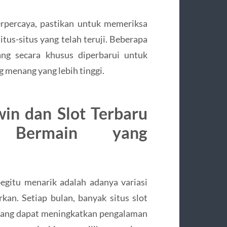
erpercaya, pastikan untuk memeriksa
itus-situs yang telah teruji. Beberapa
ang secara khusus diperbarui untuk
 menang yang lebih tinggi.
in dan Slot Terbaru
 Bermain yang
egitu menarik adalah adanya variasi
an. Setiap bulan, banyak situs slot
if yang dapat meningkatkan pengalaman