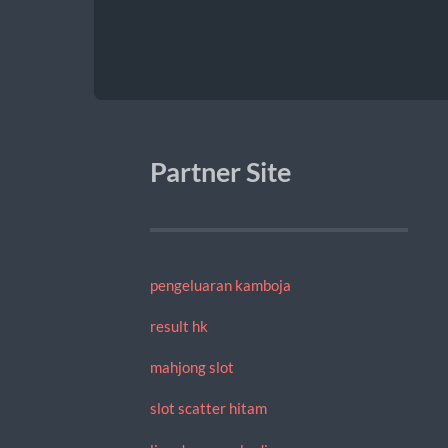
Partner Site
pengeluaran kamboja
result hk
mahjong slot
slot scatter hitam