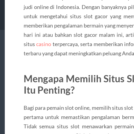
judi online di Indonesia. Dengan banyaknya pil
untuk mengetahui situs slot gacor yang me
memberikan pengalaman bermain yang menyenan
hari ini atau bahkan slot gacor malam ini, ar
situs
casino
terpercaya, serta memberikan infor
terbaru yang dapat meningkatkan peluang Anda
Mengapa Memilih Situs Sl
Itu Penting?
Bagi para pemain slot online, memilih situs slo
pertama untuk memastikan pengalaman berm
Tidak semua situs slot menawarkan permain