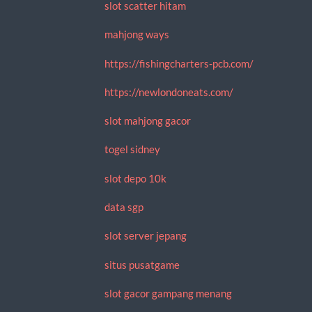
slot scatter hitam
mahjong ways
https://fishingcharters-pcb.com/
https://newlondoneats.com/
slot mahjong gacor
togel sidney
slot depo 10k
data sgp
slot server jepang
situs pusatgame
slot gacor gampang menang