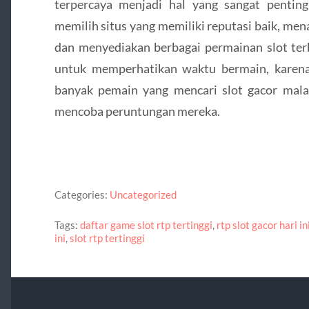
terpercaya menjadi hal yang sangat pentin
memilih situs yang memiliki reputasi baik, men
dan menyediakan berbagai permainan slot ter
untuk memperhatikan waktu bermain, karena
banyak pemain yang mencari slot gacor malam
mencoba peruntungan mereka.
Categories:
Uncategorized
Tags:
daftar game slot rtp tertinggi
,
rtp slot gacor hari in
ini
,
slot rtp tertinggi