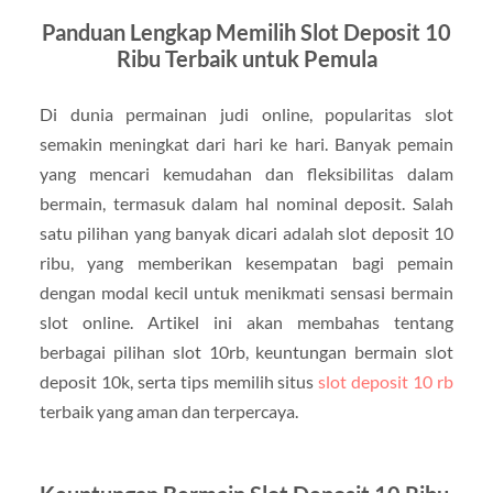
Panduan Lengkap Memilih Slot Deposit 10
Ribu Terbaik untuk Pemula
Di dunia permainan judi online, popularitas slot
semakin meningkat dari hari ke hari. Banyak pemain
yang mencari kemudahan dan fleksibilitas dalam
bermain, termasuk dalam hal nominal deposit. Salah
satu pilihan yang banyak dicari adalah slot deposit 10
ribu, yang memberikan kesempatan bagi pemain
dengan modal kecil untuk menikmati sensasi bermain
slot online. Artikel ini akan membahas tentang
berbagai pilihan slot 10rb, keuntungan bermain slot
deposit 10k, serta tips memilih situs
slot deposit 10 rb
terbaik yang aman dan terpercaya.