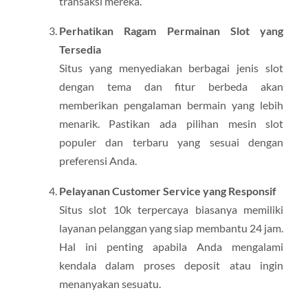
transaksi mereka.
Perhatikan Ragam Permainan Slot yang
Tersedia
Situs yang menyediakan berbagai jenis slot
dengan tema dan fitur berbeda akan
memberikan pengalaman bermain yang lebih
menarik. Pastikan ada pilihan mesin slot
populer dan terbaru yang sesuai dengan
preferensi Anda.
Pelayanan Customer Service yang Responsif
Situs slot 10k terpercaya biasanya memiliki
layanan pelanggan yang siap membantu 24 jam.
Hal ini penting apabila Anda mengalami
kendala dalam proses deposit atau ingin
menanyakan sesuatu.