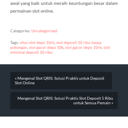
awal yang baik untuk meraih keuntungan besar dalam
permainan slot online.
Categories:
Uncategorized
Tags:
situs slot depo 10rb
,
slot deposit 10 ribu tanpa
potongan
,
slot gacor depo 10k
,
slot gacor depo 10rb
,
slot
minimal deposit 10 ribu
« Mengenal Slot QRIS: Solusi Praktis untuk Deposit
Slot Online
Mengenal Slot QRIS: Solusi Praktis Slot Deposit 5 Ribu
untuk Semua Pemain »