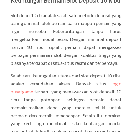
Keuntungan Bermain Slot Deposit 10 Ribu
Slot depo 10 rb adalah salah satu metode deposit yang
paling diminati oleh pemain baru maupun pemain yang
ingin mencoba keberuntungan tanpa harus
mengeluarkan modal besar. Dengan minimal deposit
hanya 10 ribu rupiah, pemain dapat mengakses
berbagai permainan slot dengan kualitas tinggi yang
biasanya terdapat di situs-situs resmi dan terpercaya.
Salah satu keunggulan utama dari slot deposit 10 ribu
adalah kemudahan akses. Banyak situs
login
pusatgame
terbaru yang menawarkan slot deposit 10
ribu tanpa potongan, sehingga pemain dapat
memaksimalkan dana yang mereka miliki untuk
bermain dan meraih kemenangan. Selain itu, nominal
yang kecil juga membuat risiko kehilangan modal
menjadi lebih kecil, sehingga cocok bagi pemula yang