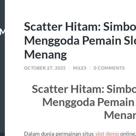
Scatter Hitam: Simbo
OM
Menggoda Pemain Sl
Menang
OCTOBER 27, 2025
/
MILES
/
0 COMMENTS
Scatter Hitam: Simbo
Menggoda Pemain 
Mena
Dalam dunia permainan situs
slot demo
online,