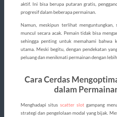
aktif. Ini bisa berupa putaran gratis, pengg
progresif dalam beberapa permainan.
Namun, meskipun terlihat menguntungkan, s
muncul secara acak. Pemain tidak bisa menga
sehingga penting untuk memahami bahwa ke
utama. Meski begitu, dengan pendekatan yan
peluang dan menikmati permainan dengan lebih 
Cara Cerdas Mengoptima
dalam Permainan
Menghadapi situs
scatter slot
gampang mena
strategi dan pengelolaan modal yang bijak. Me