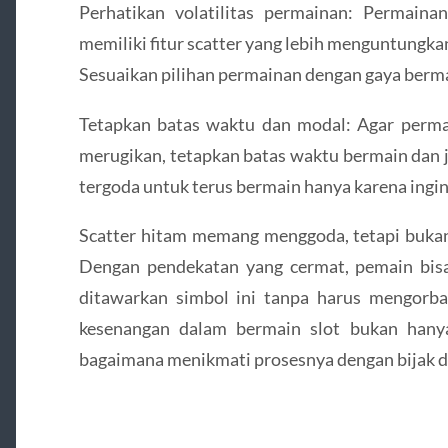
Perhatikan volatilitas permainan: Permainan
memiliki fitur scatter yang lebih menguntungkan
Sesuaikan pilihan permainan dengan gaya berm
Tetapkan batas waktu dan modal: Agar perm
merugikan, tetapkan batas waktu bermain dan 
tergoda untuk terus bermain hanya karena ingin
Scatter hitam memang menggoda, tetapi bukan b
Dengan pendekatan yang cermat, pemain bisa 
ditawarkan simbol ini tanpa harus mengorban
kesenangan dalam bermain slot bukan hanya
bagaimana menikmati prosesnya dengan bijak d