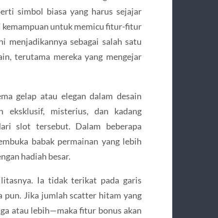
erti simbol biasa yang harus sejajar
i kemampuan untuk memicu fitur-fitur
ni menjadikannya sebagai salah satu
ain, terutama mereka yang mengejar
tema gelap atau elegan dalam desain
eksklusif, misterius, dan kadang
ari slot tersebut. Dalam beberapa
membuka babak permainan yang lebih
engan hadiah besar.
litasnya. Ia tidak terikat pada garis
pun. Jika jumlah scatter hitam yang
ga atau lebih—maka fitur bonus akan