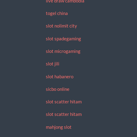
live draw cambodia
togel china
slot nolimit city
slot spadegaming
slot microgaming
slot jili
slot habanero
sicbo online
slot scatter hitam
slot scatter hitam
mahjong slot