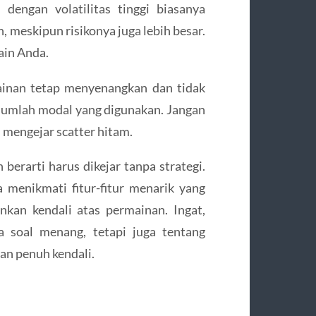
 dengan volatilitas tinggi biasanya
, meskipun risikonya juga lebih besar.
ain Anda.
ainan tetap menyenangkan dan tidak
jumlah modal yang digunakan. Jangan
 mengejar scatter hitam.
erarti harus dikejar tanpa strategi.
menikmati fitur-fitur menarik yang
kan kendali atas permainan. Ingat,
 soal menang, tetapi juga tentang
an penuh kendali.