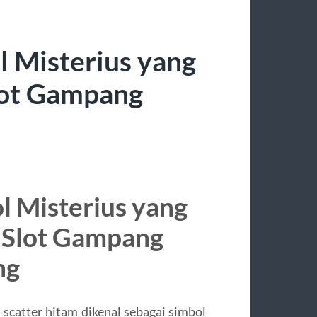
l Misterius yang
ot Gampang
l Misterius yang
Slot Gampang
ng
 scatter hitam dikenal sebagai simbol