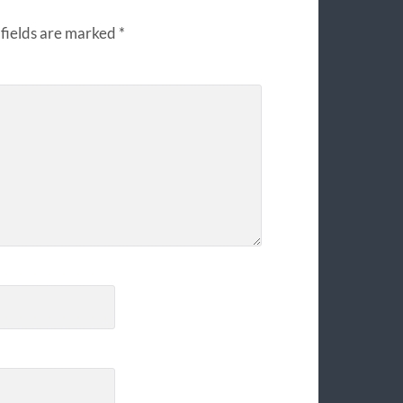
fields are marked
*