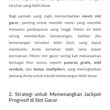
taruhan yang lebih besar.
Bagi pemain yang ingin memanfaatkan
mesin slot
gacor
, penting untuk memilih mesin yang memiliki
frekuensi pembayaran yang tinggi. Mesin ini lebih
sering memberikan kemenangan, bahkan jika
kemenangan tersebut lebih kecil, yang dapat
membantu Anda bertahan lebih lama dalam
permainan. Mesin slot gacor sering kali menawarkan
berbagai fitur bonus seperti
putaran gratis
,
wild
symbols
, dan
bonus multipliers
, yang meningkatkan
peluang Anda untuk meraih kemenangan lebih besar.
2.
Strategi untuk Memenangkan Jackpot
Progresif di Slot Gacor