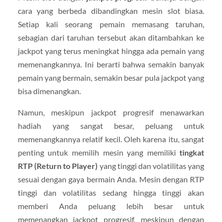
cara yang berbeda dibandingkan mesin slot biasa.
Setiap kali seorang pemain memasang taruhan,
sebagian dari taruhan tersebut akan ditambahkan ke
jackpot yang terus meningkat hingga ada pemain yang
memenangkannya. Ini berarti bahwa semakin banyak
pemain yang bermain, semakin besar pula jackpot yang
bisa dimenangkan.
Namun, meskipun jackpot progresif menawarkan
hadiah yang sangat besar, peluang untuk
memenangkannya relatif kecil. Oleh karena itu, sangat
penting untuk memilih mesin yang memiliki
tingkat
RTP (Return to Player)
yang tinggi dan volatilitas yang
sesuai dengan gaya bermain Anda. Mesin dengan RTP
tinggi dan volatilitas sedang hingga tinggi akan
memberi Anda peluang lebih besar untuk
memenangkan jackpot progresif, meskipun dengan