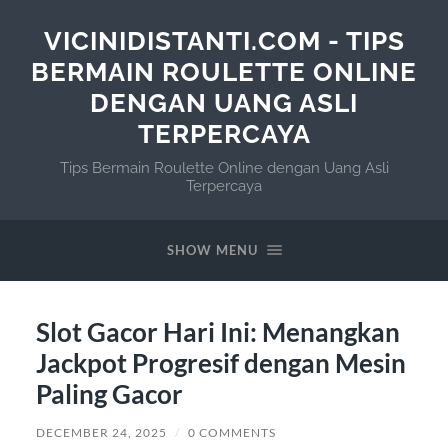
VICINIDISTANTI.COM - TIPS
BERMAIN ROULETTE ONLINE
DENGAN UANG ASLI
TERPERCAYA
Tips Bermain Roulette Online dengan Uang Asli
Terpercaya
SHOW MENU
Slot Gacor Hari Ini: Menangkan
Jackpot Progresif dengan Mesin
Paling Gacor
DECEMBER 24, 2025
/
0 COMMENTS