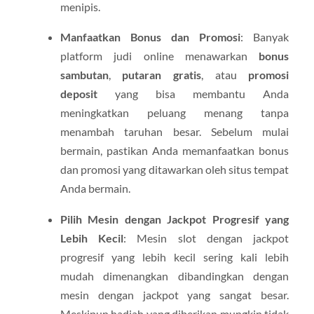
menipis.
Manfaatkan Bonus dan Promosi
: Banyak
platform judi online menawarkan
bonus
sambutan
,
putaran gratis
, atau
promosi
deposit
yang bisa membantu Anda
meningkatkan peluang menang tanpa
menambah taruhan besar. Sebelum mulai
bermain, pastikan Anda memanfaatkan bonus
dan promosi yang ditawarkan oleh situs tempat
Anda bermain.
Pilih Mesin dengan Jackpot Progresif yang
Lebih Kecil
: Mesin slot dengan jackpot
progresif yang lebih kecil sering kali lebih
mudah dimenangkan dibandingkan dengan
mesin dengan jackpot yang sangat besar.
Meskipun hadiah yang diberikan mungkin tidak