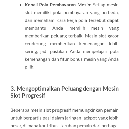
Kenali Pola Pembayaran Mesin
: Setiap mesin
slot memiliki pola pembayaran yang berbeda,
dan memahami cara kerja pola tersebut dapat
membantu Anda memilih mesin yang
memberikan peluang terbaik. Mesin slot gacor
cenderung memberikan kemenangan lebih
sering, jadi pastikan Anda mempelajari pola
kemenangan dan fitur bonus mesin yang Anda
pilih.
3.
Mengoptimalkan Peluang dengan Mesin
Slot Progresif
Beberapa mesin
slot progresif
memungkinkan pemain
untuk berpartisipasi dalam jaringan jackpot yang lebih
besar, di mana kontribusi taruhan pemain dari berbagai