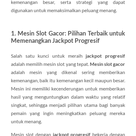
kemenangan besar, serta strategi yang dapat
digunakan untuk memaksimalkan peluang menang.
1.
Mesin Slot Gacor: Pilihan Terbaik untuk
Memenangkan Jackpot Progresif
Salah satu kunci untuk meraih
jackpot progresif
adalah memilih mesin slot yang tepat.
Mesin slot gacor
adalah mesin yang dikenal sering memberikan
kemenangan, baik itu kemenangan kecil maupun besar.
Mesin ini memiliki kecenderungan untuk memberikan
hasil yang menguntungkan dalam waktu yang relatif
singkat, sehingga menjadi pilihan utama bagi banyak
pemain yang ingin meningkatkan peluang mereka
untuk menang.
Mesin slot dengan
jackpot progresif
bekerja dengan