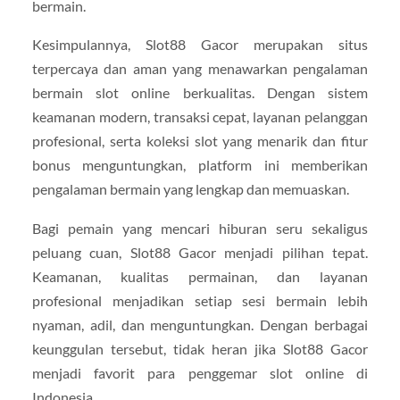
bermain.
Kesimpulannya, Slot88 Gacor merupakan situs
terpercaya dan aman yang menawarkan pengalaman
bermain slot online berkualitas. Dengan sistem
keamanan modern, transaksi cepat, layanan pelanggan
profesional, serta koleksi slot yang menarik dan fitur
bonus menguntungkan, platform ini memberikan
pengalaman bermain yang lengkap dan memuaskan.
Bagi pemain yang mencari hiburan seru sekaligus
peluang cuan, Slot88 Gacor menjadi pilihan tepat.
Keamanan, kualitas permainan, dan layanan
profesional menjadikan setiap sesi bermain lebih
nyaman, adil, dan menguntungkan. Dengan berbagai
keunggulan tersebut, tidak heran jika Slot88 Gacor
menjadi favorit para penggemar slot online di
Indonesia.