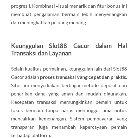
progresif. Kombinasi visual menarik dan fitur bonus ini
membuat pengalaman bermain lebih menyenangkan
dan meningkatkan peluang menang.
Keunggulan Slot88 Gacor dalam Hal
Transaksi dan Layanan
Selain kualitas permainan, keunggulan lain dari Slot88
Gacor adalah
proses transaksi yang cepat dan praktis
.
Situs ini menyediakan berbagai metode deposit dan
penarikan dana yang aman dan mudah digunakan.
Kecepatan transaksi memungkinkan pemain untuk
fokus bermain tanpa harus menunggu lama untuk
mencairkan kemenangan. Sistem pembayaran yang
transparan juga menambah kepercayaan pemain
terhadap platform.