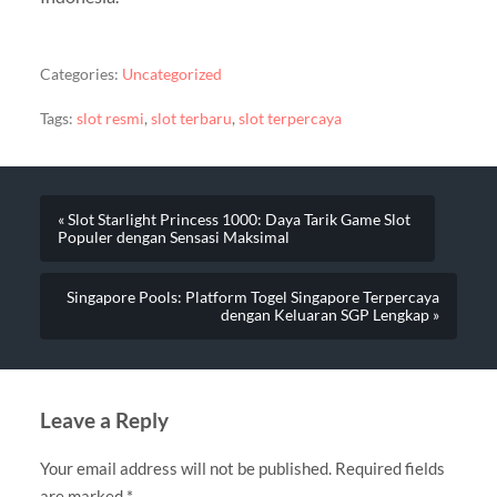
Categories:
Uncategorized
Tags:
slot resmi
,
slot terbaru
,
slot terpercaya
« Slot Starlight Princess 1000: Daya Tarik Game Slot
Populer dengan Sensasi Maksimal
Singapore Pools: Platform Togel Singapore Terpercaya
dengan Keluaran SGP Lengkap »
Leave a Reply
Your email address will not be published.
Required fields
are marked
*