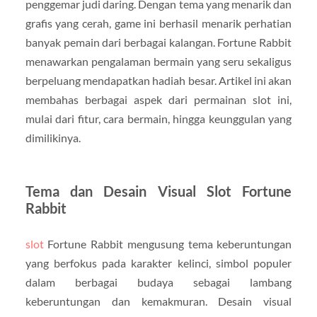
penggemar judi daring. Dengan tema yang menarik dan
grafis yang cerah, game ini berhasil menarik perhatian
banyak pemain dari berbagai kalangan. Fortune Rabbit
menawarkan pengalaman bermain yang seru sekaligus
berpeluang mendapatkan hadiah besar. Artikel ini akan
membahas berbagai aspek dari permainan slot ini,
mulai dari fitur, cara bermain, hingga keunggulan yang
dimilikinya.
Tema dan Desain Visual Slot Fortune
Rabbit
slot
Fortune Rabbit mengusung tema keberuntungan
yang berfokus pada karakter kelinci, simbol populer
dalam berbagai budaya sebagai lambang
keberuntungan dan kemakmuran. Desain visual