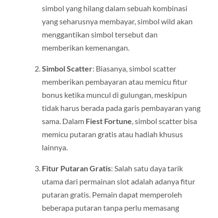
simbol yang hilang dalam sebuah kombinasi
yang seharusnya membayar, simbol wild akan
menggantikan simbol tersebut dan
memberikan kemenangan.
Simbol Scatter
: Biasanya, simbol scatter
memberikan pembayaran atau memicu fitur
bonus ketika muncul di gulungan, meskipun
tidak harus berada pada garis pembayaran yang
sama. Dalam
Fiest Fortune
, simbol scatter bisa
memicu putaran gratis atau hadiah khusus
lainnya.
Fitur Putaran Gratis
: Salah satu daya tarik
utama dari permainan slot adalah adanya fitur
putaran gratis. Pemain dapat memperoleh
beberapa putaran tanpa perlu memasang