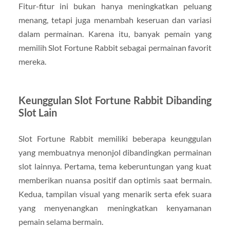
Fitur-fitur ini bukan hanya meningkatkan peluang
menang, tetapi juga menambah keseruan dan variasi
dalam permainan. Karena itu, banyak pemain yang
memilih Slot Fortune Rabbit sebagai permainan favorit
mereka.
Keunggulan Slot Fortune Rabbit Dibanding
Slot Lain
Slot Fortune Rabbit memiliki beberapa keunggulan
yang membuatnya menonjol dibandingkan permainan
slot lainnya. Pertama, tema keberuntungan yang kuat
memberikan nuansa positif dan optimis saat bermain.
Kedua, tampilan visual yang menarik serta efek suara
yang menyenangkan meningkatkan kenyamanan
pemain selama bermain.