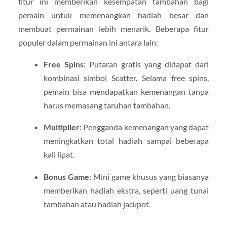
fitur ini memberikan kesempatan tambahan bagi
pemain untuk memenangkan hadiah besar dan
membuat permainan lebih menarik. Beberapa fitur
populer dalam permainan ini antara lain:
Free Spins
: Putaran gratis yang didapat dari
kombinasi simbol Scatter. Selama free spins,
pemain bisa mendapatkan kemenangan tanpa
harus memasang taruhan tambahan.
Multiplier
: Pengganda kemenangan yang dapat
meningkatkan total hadiah sampai beberapa
kali lipat.
Bonus Game
: Mini game khusus yang biasanya
memberikan hadiah ekstra, seperti uang tunai
tambahan atau hadiah jackpot.