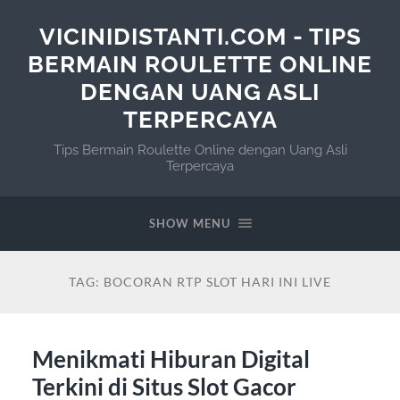
VICINIDISTANTI.COM - TIPS
BERMAIN ROULETTE ONLINE
DENGAN UANG ASLI
TERPERCAYA
Tips Bermain Roulette Online dengan Uang Asli
Terpercaya
SHOW MENU
TAG:
BOCORAN RTP SLOT HARI INI LIVE
Menikmati Hiburan Digital
Terkini di Situs Slot Gacor