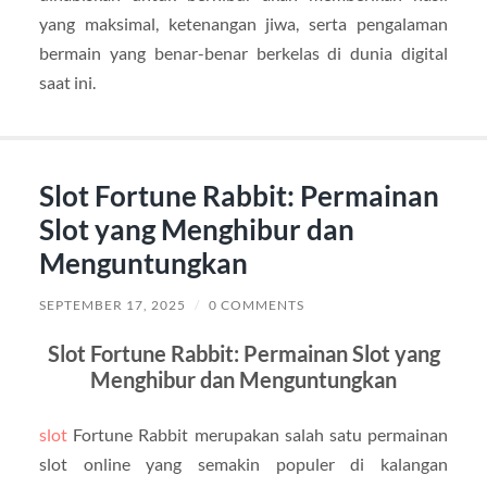
yang maksimal, ketenangan jiwa, serta pengalaman
bermain yang benar-benar berkelas di dunia digital
saat ini.
Slot Fortune Rabbit: Permainan
Slot yang Menghibur dan
Menguntungkan
SEPTEMBER 17, 2025
/
0 COMMENTS
Slot Fortune Rabbit: Permainan Slot yang
Menghibur dan Menguntungkan
slot
Fortune Rabbit merupakan salah satu permainan
slot online yang semakin populer di kalangan