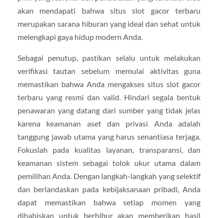
akan mendapati bahwa situs slot gacor terbaru
merupakan sarana hiburan yang ideal dan sehat untuk
melengkapi gaya hidup modern Anda.
Sebagai penutup, pastikan selalu untuk melakukan
verifikasi tautan sebelum memulai aktivitas guna
memastikan bahwa Anda mengakses situs slot gacor
terbaru yang resmi dan valid. Hindari segala bentuk
penawaran yang datang dari sumber yang tidak jelas
karena keamanan aset dan privasi Anda adalah
tanggung jawab utama yang harus senantiasa terjaga.
Fokuslah pada kualitas layanan, transparansi, dan
keamanan sistem sebagai tolok ukur utama dalam
pemilihan Anda. Dengan langkah-langkah yang selektif
dan berlandaskan pada kebijaksanaan pribadi, Anda
dapat memastikan bahwa setiap momen yang
dihabiskan untuk berhibur akan memberikan hasil