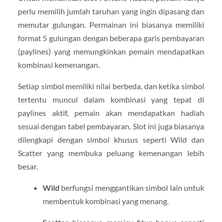
perlu memilih jumlah taruhan yang ingin dipasang dan
memutar gulungan. Permainan ini biasanya memiliki
format 5 gulungan dengan beberapa garis pembayaran
(paylines) yang memungkinkan pemain mendapatkan
kombinasi kemenangan.
Setiap simbol memiliki nilai berbeda, dan ketika simbol
tertentu muncul dalam kombinasi yang tepat di
paylines aktif, pemain akan mendapatkan hadiah
sesuai dengan tabel pembayaran. Slot ini juga biasanya
dilengkapi dengan simbol khusus seperti Wild dan
Scatter yang membuka peluang kemenangan lebih
besar.
Wild
berfungsi menggantikan simbol lain untuk
membentuk kombinasi yang menang.