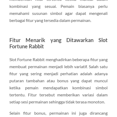
kombinasi yang sesuai. Pemain biasanya perlu
memahami susunan simbol agar dapat mengenali
berbagai fitur yang tersedia dalam permainan.
Fitur Menarik yang Ditawarkan Slot
Fortune Rabbit
Slot Fortune Rabbit menghadirkan beberapa fitur yang
membuat permainan menjadi lebih variatif. Salah satu
fitur yang sering menjadi perhatian adalah adanya
putaran tambahan atau bonus yang dapat muncul
ketika pemain mendapatkan kombinasi simbol
tertentu. Fitur tersebut memberikan variasi dalam
setiap sesi permainan sehingga tidak terasa monoton.
Selain fitur bonus, permainan ini juga dirancang