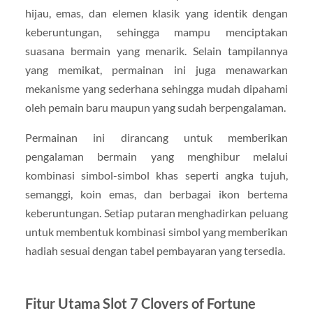
hijau, emas, dan elemen klasik yang identik dengan
keberuntungan, sehingga mampu menciptakan
suasana bermain yang menarik. Selain tampilannya
yang memikat, permainan ini juga menawarkan
mekanisme yang sederhana sehingga mudah dipahami
oleh pemain baru maupun yang sudah berpengalaman.
Permainan ini dirancang untuk memberikan
pengalaman bermain yang menghibur melalui
kombinasi simbol-simbol khas seperti angka tujuh,
semanggi, koin emas, dan berbagai ikon bertema
keberuntungan. Setiap putaran menghadirkan peluang
untuk membentuk kombinasi simbol yang memberikan
hadiah sesuai dengan tabel pembayaran yang tersedia.
Fitur Utama Slot 7 Clovers of Fortune