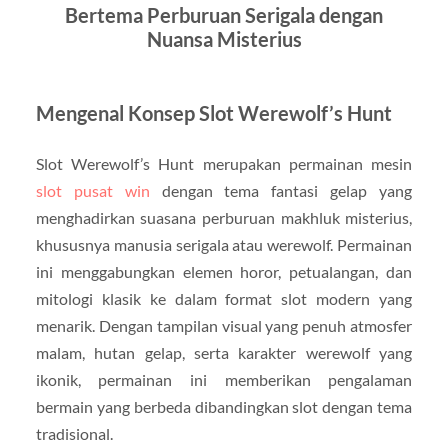
Bertema Perburuan Serigala dengan
Nuansa Misterius
Mengenal Konsep Slot Werewolf’s Hunt
Slot Werewolf’s Hunt merupakan permainan mesin
slot pusat win
dengan tema fantasi gelap yang
menghadirkan suasana perburuan makhluk misterius,
khususnya manusia serigala atau werewolf. Permainan
ini menggabungkan elemen horor, petualangan, dan
mitologi klasik ke dalam format slot modern yang
menarik. Dengan tampilan visual yang penuh atmosfer
malam, hutan gelap, serta karakter werewolf yang
ikonik, permainan ini memberikan pengalaman
bermain yang berbeda dibandingkan slot dengan tema
tradisional.