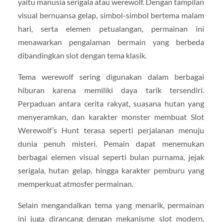
yaitu manusia serigala atau werewolf. Dengan tampilan
visual bernuansa gelap, simbol-simbol bertema malam
hari, serta elemen petualangan, permainan ini
menawarkan pengalaman bermain yang berbeda
dibandingkan slot dengan tema klasik.
Tema werewolf sering digunakan dalam berbagai
hiburan karena memiliki daya tarik tersendiri.
Perpaduan antara cerita rakyat, suasana hutan yang
menyeramkan, dan karakter monster membuat Slot
Werewolf’s Hunt terasa seperti perjalanan menuju
dunia penuh misteri. Pemain dapat menemukan
berbagai elemen visual seperti bulan purnama, jejak
serigala, hutan gelap, hingga karakter pemburu yang
memperkuat atmosfer permainan.
Selain mengandalkan tema yang menarik, permainan
ini juga dirancang dengan mekanisme slot modern.