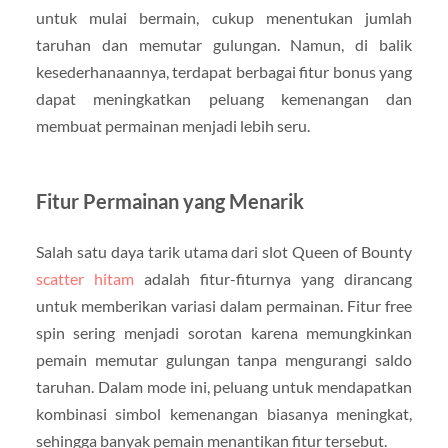
untuk mulai bermain, cukup menentukan jumlah
taruhan dan memutar gulungan. Namun, di balik
kesederhanaannya, terdapat berbagai fitur bonus yang
dapat meningkatkan peluang kemenangan dan
membuat permainan menjadi lebih seru.
Fitur Permainan yang Menarik
Salah satu daya tarik utama dari slot
Queen of Bounty
scatter hitam
adalah fitur-fiturnya yang dirancang
untuk memberikan variasi dalam permainan. Fitur free
spin sering menjadi sorotan karena memungkinkan
pemain memutar gulungan tanpa mengurangi saldo
taruhan. Dalam mode ini, peluang untuk mendapatkan
kombinasi simbol kemenangan biasanya meningkat,
sehingga banyak pemain menantikan fitur tersebut.