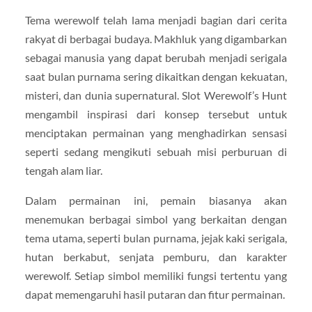
Tema werewolf telah lama menjadi bagian dari cerita
rakyat di berbagai budaya. Makhluk yang digambarkan
sebagai manusia yang dapat berubah menjadi serigala
saat bulan purnama sering dikaitkan dengan kekuatan,
misteri, dan dunia supernatural. Slot Werewolf’s Hunt
mengambil inspirasi dari konsep tersebut untuk
menciptakan permainan yang menghadirkan sensasi
seperti sedang mengikuti sebuah misi perburuan di
tengah alam liar.
Dalam permainan ini, pemain biasanya akan
menemukan berbagai simbol yang berkaitan dengan
tema utama, seperti bulan purnama, jejak kaki serigala,
hutan berkabut, senjata pemburu, dan karakter
werewolf. Setiap simbol memiliki fungsi tertentu yang
dapat memengaruhi hasil putaran dan fitur permainan.