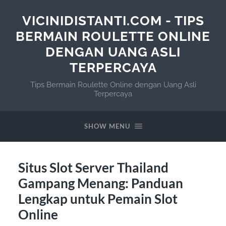
VICINIDISTANTI.COM - TIPS
BERMAIN ROULETTE ONLINE
DENGAN UANG ASLI
TERPERCAYA
Tips Bermain Roulette Online dengan Uang Asli
Terpercaya
SHOW MENU
Situs Slot Server Thailand
Gampang Menang: Panduan
Lengkap untuk Pemain Slot
Online