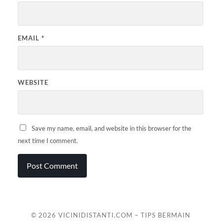
EMAIL
*
WEBSITE
Save my name, email, and website in this browser for the
next time I comment.
© 2026
VICINIDISTANTI.COM – TIPS BERMAIN