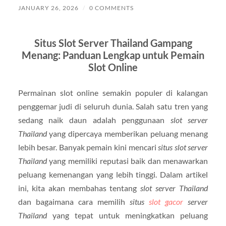
JANUARY 26, 2026
/
0 COMMENTS
Situs Slot Server Thailand Gampang
Menang: Panduan Lengkap untuk Pemain
Slot Online
Permainan slot online semakin populer di kalangan
penggemar judi di seluruh dunia. Salah satu tren yang
sedang naik daun adalah penggunaan
slot server
Thailand
yang dipercaya memberikan peluang menang
lebih besar. Banyak pemain kini mencari
situs slot server
Thailand
yang memiliki reputasi baik dan menawarkan
peluang kemenangan yang lebih tinggi. Dalam artikel
ini, kita akan membahas tentang
slot server Thailand
dan bagaimana cara memilih
situs
slot gacor
server
Thailand
yang tepat untuk meningkatkan peluang