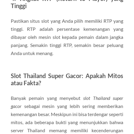
Tinggi
Pastikan situs slot yang Anda pilih memiliki RTP yang
tinggi. RTP adalah persentase kemenangan yang
dibayar oleh mesin slot kepada pemain dalam jangka
panjang. Semakin tinggi RTP, semakin besar peluang
Anda untuk menang.
Slot Thailand Super Gacor: Apakah Mitos
atau Fakta?
Banyak pemain yang menyebut
slot Thailand super
gacor
sebagai mesin yang lebih sering memberikan
kemenangan besar. Meskipun ini bisa terdengar seperti
mitos, ada beberapa bukti yang menunjukkan bahwa
server Thailand memang memiliki kecenderungan