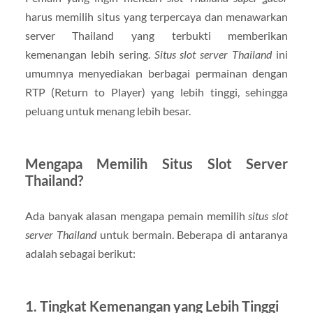
harus memilih situs yang terpercaya dan menawarkan
server Thailand yang terbukti memberikan
kemenangan lebih sering.
Situs slot server Thailand
ini
umumnya menyediakan berbagai permainan dengan
RTP (Return to Player) yang lebih tinggi, sehingga
peluang untuk menang lebih besar.
Mengapa Memilih Situs Slot Server
Thailand?
Ada banyak alasan mengapa pemain memilih
situs slot
server Thailand
untuk bermain. Beberapa di antaranya
adalah sebagai berikut:
1. Tingkat Kemenangan yang Lebih Tinggi