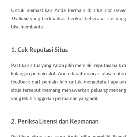
Untuk memastikan Anda bermain di
situs slot server
Thailand
yang berkualitas, berikut beberapa tips yang
bisa membantu:
1. Cek Reputasi Situs
Pastikan situs yang Anda pilih memiliki reputasi baik di
kalangan pemain slot. Anda dapat mencari ulasan atau
feedback dari pemain lain untuk mengetahui apakah
situs tersebut memang menawarkan peluang menang
yang lebih tinggi dan permainan yang adil.
2. Periksa Lisensi dan Keamanan
Pastikan situs slot yang Anda pilih memiliki lisensi