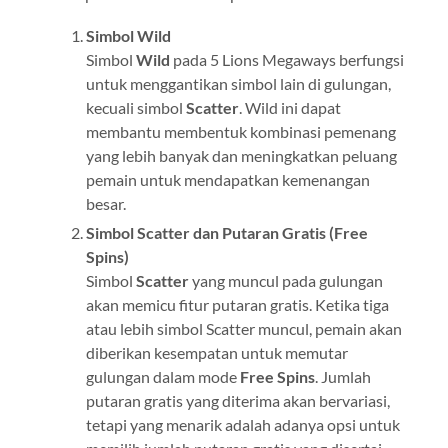
Simbol Wild
Simbol
Wild
pada 5 Lions Megaways berfungsi
untuk menggantikan simbol lain di gulungan,
kecuali simbol
Scatter
. Wild ini dapat
membantu membentuk kombinasi pemenang
yang lebih banyak dan meningkatkan peluang
pemain untuk mendapatkan kemenangan
besar.
Simbol Scatter dan Putaran Gratis (Free
Spins)
Simbol
Scatter
yang muncul pada gulungan
akan memicu fitur putaran gratis. Ketika tiga
atau lebih simbol Scatter muncul, pemain akan
diberikan kesempatan untuk memutar
gulungan dalam mode
Free Spins
. Jumlah
putaran gratis yang diterima akan bervariasi,
tetapi yang menarik adalah adanya opsi untuk