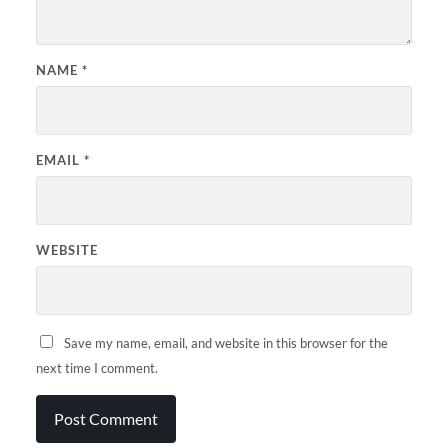
NAME
*
EMAIL
*
WEBSITE
Save my name, email, and website in this browser for the
next time I comment.