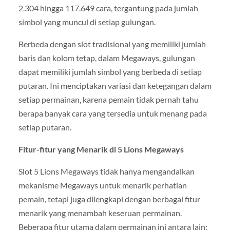
2.304 hingga 117.649 cara, tergantung pada jumlah
simbol yang muncul di setiap gulungan.
Berbeda dengan slot tradisional yang memiliki jumlah
baris dan kolom tetap, dalam Megaways, gulungan
dapat memiliki jumlah simbol yang berbeda di setiap
putaran. Ini menciptakan variasi dan ketegangan dalam
setiap permainan, karena pemain tidak pernah tahu
berapa banyak cara yang tersedia untuk menang pada
setiap putaran.
Fitur-fitur yang Menarik di 5 Lions Megaways
Slot 5 Lions Megaways tidak hanya mengandalkan
mekanisme Megaways untuk menarik perhatian
pemain, tetapi juga dilengkapi dengan berbagai fitur
menarik yang menambah keseruan permainan.
Beberapa fitur utama dalam permainan ini antara lain: