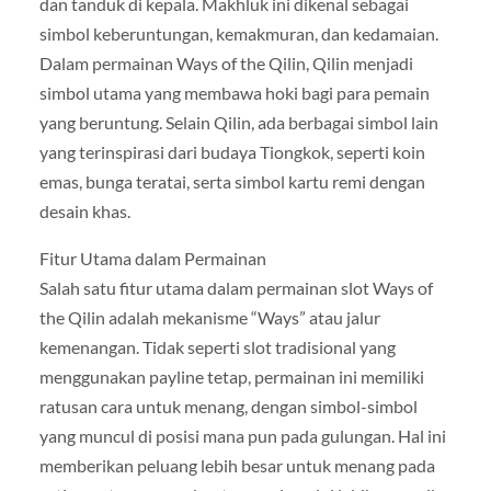
dan tanduk di kepala. Makhluk ini dikenal sebagai
simbol keberuntungan, kemakmuran, dan kedamaian.
Dalam permainan Ways of the Qilin, Qilin menjadi
simbol utama yang membawa hoki bagi para pemain
yang beruntung. Selain Qilin, ada berbagai simbol lain
yang terinspirasi dari budaya Tiongkok, seperti koin
emas, bunga teratai, serta simbol kartu remi dengan
desain khas.
Fitur Utama dalam Permainan
Salah satu fitur utama dalam permainan slot Ways of
the Qilin adalah mekanisme “Ways” atau jalur
kemenangan. Tidak seperti slot tradisional yang
menggunakan payline tetap, permainan ini memiliki
ratusan cara untuk menang, dengan simbol-simbol
yang muncul di posisi mana pun pada gulungan. Hal ini
memberikan peluang lebih besar untuk menang pada