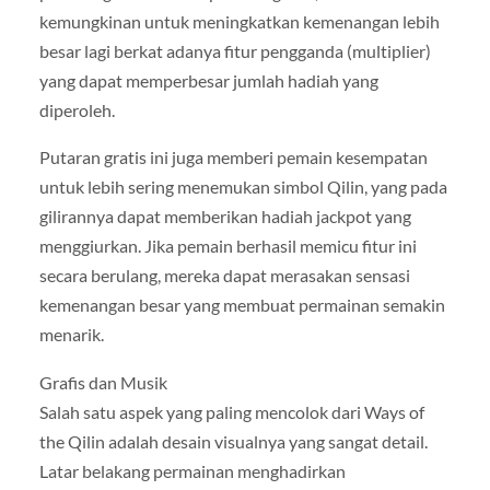
kemungkinan untuk meningkatkan kemenangan lebih
besar lagi berkat adanya fitur pengganda (multiplier)
yang dapat memperbesar jumlah hadiah yang
diperoleh.
Putaran gratis ini juga memberi pemain kesempatan
untuk lebih sering menemukan simbol Qilin, yang pada
gilirannya dapat memberikan hadiah jackpot yang
menggiurkan. Jika pemain berhasil memicu fitur ini
secara berulang, mereka dapat merasakan sensasi
kemenangan besar yang membuat permainan semakin
menarik.
Grafis dan Musik
Salah satu aspek yang paling mencolok dari Ways of
the Qilin adalah desain visualnya yang sangat detail.
Latar belakang permainan menghadirkan