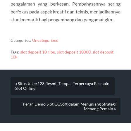
pengalaman yang berkesan. Pembahasannya sering
berfokus pada aspek kreatif dan teknis, menjadikannya
studi menarik bagi pengembang dan pengamat gim.
Categories:
Uncategorized
Tags:
slot deposit 10 ribu
,
slot deposit 10000
,
slot deposit
10k
« Situs Joker123 Resmi: Tempat Terpercaya Bermain
Slot Online
Peran Demo Slot GGSoft dalam Menunjang Strategi
Menang Pemain »