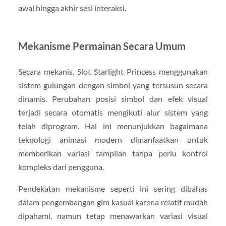
awal hingga akhir sesi interaksi.
Mekanisme Permainan Secara Umum
Secara mekanis, Slot Starlight Princess menggunakan
sistem gulungan dengan simbol yang tersusun secara
dinamis. Perubahan posisi simbol dan efek visual
terjadi secara otomatis mengikuti alur sistem yang
telah diprogram. Hal ini menunjukkan bagaimana
teknologi animasi modern dimanfaatkan untuk
memberikan variasi tampilan tanpa perlu kontrol
kompleks dari pengguna.
Pendekatan mekanisme seperti ini sering dibahas
dalam pengembangan gim kasual karena relatif mudah
dipahami, namun tetap menawarkan variasi visual