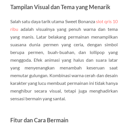
Tampilan Visual dan Tema yang Menarik
Salah satu daya tarik utama Sweet Bonanza
slot qris 10
ribu
adalah visualnya yang penuh warna dan tema
yang manis. Latar belakang permainan menampilkan
suasana dunia permen yang ceria, dengan simbol
berupa permen, buah-buahan, dan lollipop yang
menggoda. Efek animasi yang halus dan suara latar
yang menyenangkan menambah keseruan saat
memutar gulungan. Kombinasi warna cerah dan desain
karakter yang lucu membuat permainan ini tidak hanya
menghibur secara visual, tetapi juga menghadirkan
sensasi bermain yang santai.
Fitur dan Cara Bermain