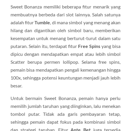
Sweet Bonanza memiliki beberapa fitur menarik yang
membuatnya berbeda dari slot lainnya. Salah satunya
adalah fitur
Tumble
, di mana simbol yang menang akan
hilang dan digantikan oleh simbol baru, memberikan
kesempatan untuk menang berturut-turut dalam satu
putaran. Selain itu, terdapat fitur
Free Spins
yang bisa
dipicu dengan mendapatkan empat atau lebih simbol
Scatter berupa permen lollipop. Selama free spins,
pemain bisa mendapatkan pengali kemenangan hingga
100x, sehingga potensi keuntungan menjadi jauh lebih
besar.
Untuk bermain Sweet Bonanza, pemain hanya perlu
memilih jumlah taruhan yang diinginkan, lalu menekan
tombol putar. Tidak ada garis pembayaran tetap,
sehingga pemain dapat fokus pada kombinasi simbol
dan strategi taruhan. Fitur
Ante Bet
juga tersedia