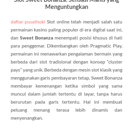
Menguntungkan
daftar pusathoki
Slot online telah menjadi salah satu
permainan kasino paling populer di era digital saat ini,
dan
Sweet Bonanza
menempati posisi khusus di hati
para penggemar. Dikembangkan oleh Pragmatic Play,
permainan ini menawarkan pengalaman bermain yang
berbeda dari slot tradisional dengan konsep “cluster
pays” yang unik. Berbeda dengan mesin slot klasik yang
menggunakan garis pembayaran tetap, Sweet Bonanza
membayar kemenangan ketika simbol yang sama
muncul dalam jumlah tertentu di layar, tanpa harus
berurutan pada garis tertentu. Hal ini membuat
peluang menang terasa lebih dinamis dan
menyenangkan.