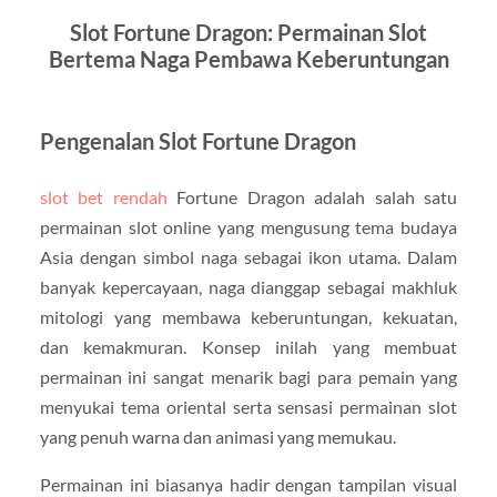
Slot Fortune Dragon: Permainan Slot
Bertema Naga Pembawa Keberuntungan
Pengenalan Slot Fortune Dragon
slot bet rendah
Fortune Dragon adalah salah satu
permainan slot online yang mengusung tema budaya
Asia dengan simbol naga sebagai ikon utama. Dalam
banyak kepercayaan, naga dianggap sebagai makhluk
mitologi yang membawa keberuntungan, kekuatan,
dan kemakmuran. Konsep inilah yang membuat
permainan ini sangat menarik bagi para pemain yang
menyukai tema oriental serta sensasi permainan slot
yang penuh warna dan animasi yang memukau.
Permainan ini biasanya hadir dengan tampilan visual