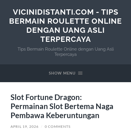
VICINIDISTANTI.COM - TIPS
BERMAIN ROULETTE ONLINE
DENGAN UANG ASLI
TERPERCAYA
Tips Bermain Roulette Online dengan Uang Asli
Terpercaya
SHOW MENU
Slot Fortune Dragon:
Permainan Slot Bertema Naga
Pembawa Keberuntungan
APRIL 19, 2026
/
0 COMMENTS