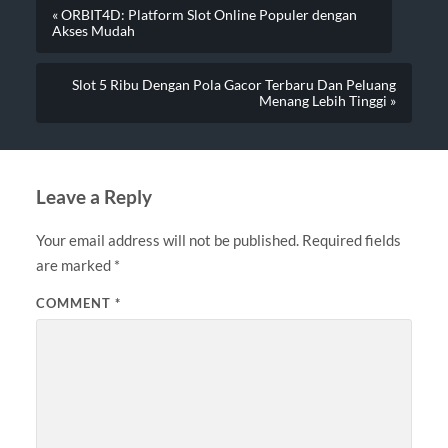
« ORBIT4D: Platform Slot Online Populer dengan
Akses Mudah
Slot 5 Ribu Dengan Pola Gacor Terbaru Dan Peluang
Menang Lebih Tinggi »
Leave a Reply
Your email address will not be published.
Required fields
are marked
*
COMMENT
*