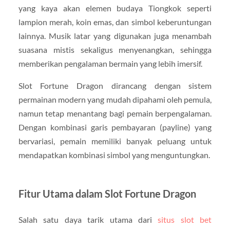
yang kaya akan elemen budaya Tiongkok seperti
lampion merah, koin emas, dan simbol keberuntungan
lainnya. Musik latar yang digunakan juga menambah
suasana mistis sekaligus menyenangkan, sehingga
memberikan pengalaman bermain yang lebih imersif.
Slot Fortune Dragon dirancang dengan sistem
permainan modern yang mudah dipahami oleh pemula,
namun tetap menantang bagi pemain berpengalaman.
Dengan kombinasi garis pembayaran (payline) yang
bervariasi, pemain memiliki banyak peluang untuk
mendapatkan kombinasi simbol yang menguntungkan.
Fitur Utama dalam Slot Fortune Dragon
Salah satu daya tarik utama dari
situs slot bet