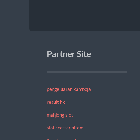
Partner Site
pengeluaran kamboja
result hk
mahjong slot
slot scatter hitam