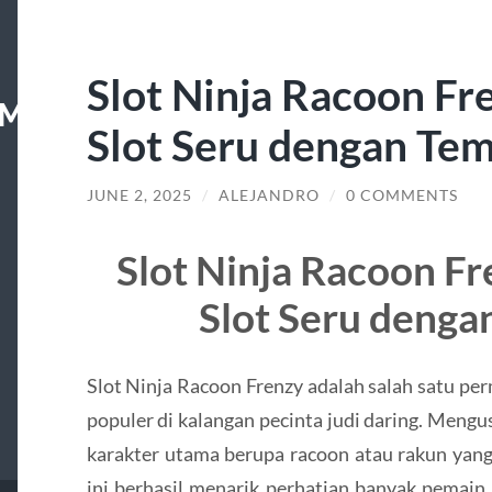
Slot Ninja Racoon Fr
OM
Slot Seru dengan Te
JUNE 2, 2025
/
ALEJANDRO
/
0 COMMENTS
Slot Ninja Racoon F
Slot Seru denga
Slot Ninja Racoon Frenzy adalah salah satu pe
populer di kalangan pecinta judi daring. Mengu
karakter utama berupa racoon atau rakun yan
ini berhasil menarik perhatian banyak pemain 