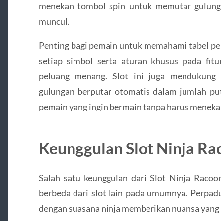
menekan tombol spin untuk memutar gulung
muncul.
Penting bagi pemain untuk memahami tabel pem
setiap simbol serta aturan khusus pada fi
peluang menang. Slot ini juga mendukung 
gulungan berputar otomatis dalam jumlah p
pemain yang ingin bermain tanpa harus menekan
Keunggulan Slot Ninja Ra
Salah satu keunggulan dari Slot Ninja Racoo
berbeda dari slot lain pada umumnya. Perpadu
dengan suasana ninja memberikan nuansa yang 