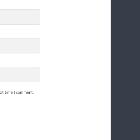
ext time I comment.