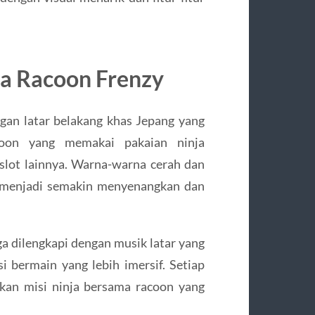
ja Racoon Frenzy
ngan latar belakang khas Jepang yang
coon yang memakai pakaian ninja
slot lainnya. Warna-warna cerah dan
 menjadi semakin menyenangkan dan
uga dilengkapi dengan musik latar yang
 bermain yang lebih imersif. Setiap
kan misi ninja bersama racoon yang