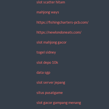
slot scatter hitam
mahjong ways
https://fishingcharters-pcb.com/
https://newlondoneats.com/
slot mahjong gacor
togel sidney
slot depo 10k
data sgp
slot server jepang
situs pusatgame
slot gacor gampang menang