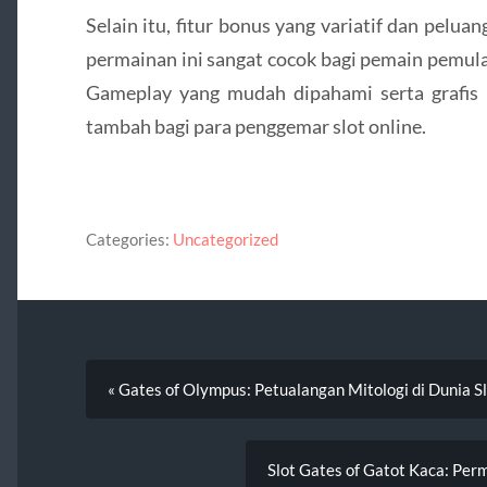
Selain itu, fitur bonus yang variatif dan pel
permainan ini sangat cocok bagi pemain pemu
Gameplay yang mudah dipahami serta grafis be
tambah bagi para penggemar slot online.
Categories:
Uncategorized
« Gates of Olympus: Petualangan Mitologi di Dunia S
Slot Gates of Gatot Kaca: Per