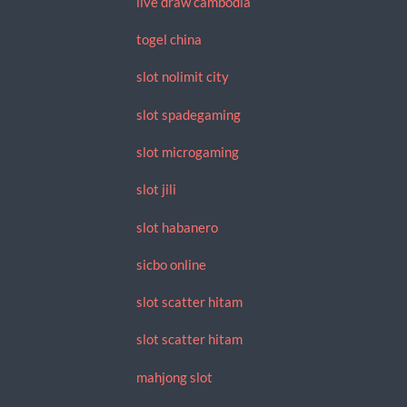
live draw cambodia
togel china
slot nolimit city
slot spadegaming
slot microgaming
slot jili
slot habanero
sicbo online
slot scatter hitam
slot scatter hitam
mahjong slot