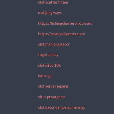
slot scatter hitam
mahjong ways
https://fishingcharters-pcb.com/
https://newlondoneats.com/
slot mahjong gacor
togel sidney
slot depo 10k
data sgp
slot server jepang
situs pusatgame
slot gacor gampang menang