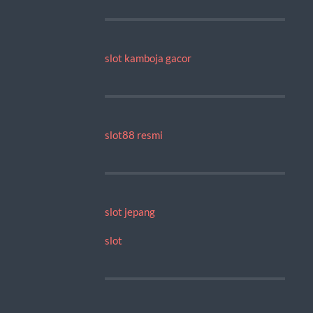
slot kamboja gacor
slot88 resmi
slot jepang
slot