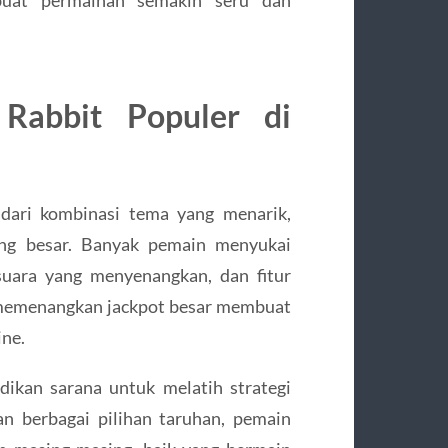
buat permainan semakin seru dan
Rabbit Populer di
 dari kombinasi tema yang menarik,
ng besar. Banyak pemain menyukai
suara yang menyenangkan, dan fitur
 memenangkan jackpot besar membuat
ine.
jadikan sarana untuk melatih strategi
n berbagai pilihan taruhan, pemain