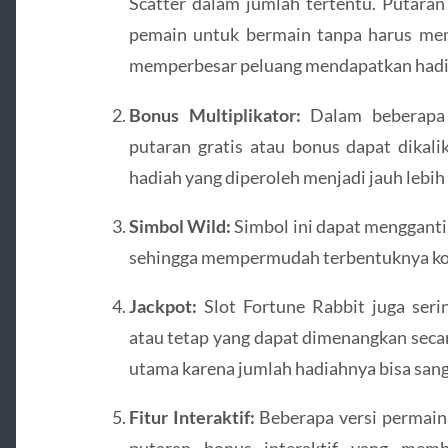
Scatter dalam jumlah tertentu. Putara
pemain untuk bermain tanpa harus mem
memperbesar peluang mendapatkan hadia
Bonus Multiplikator:
Dalam beberapa v
putaran gratis atau bonus dapat dikali
hadiah yang diperoleh menjadi jauh lebih 
Simbol Wild:
Simbol ini dapat menggantik
sehingga mempermudah terbentuknya k
Jackpot:
Slot Fortune Rabbit juga seri
atau tetap yang dapat dimenangkan secara
utama karena jumlah hadiahnya bisa sang
Fitur Interaktif:
Beberapa versi permain