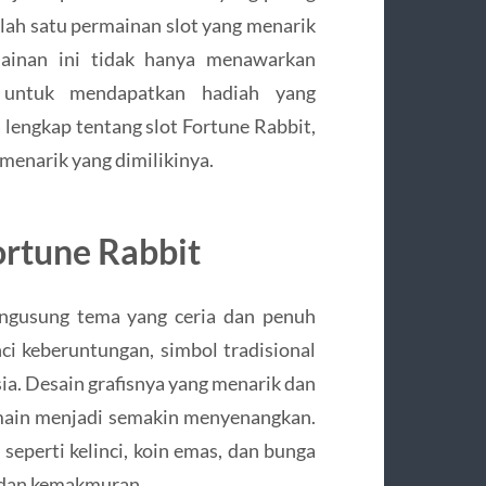
alah satu permainan slot yang menarik
mainan ini tidak hanya menawarkan
r untuk mendapatkan hadiah yang
 lengkap tentang slot Fortune Rabbit,
r menarik yang dimilikinya.
ortune Rabbit
ngusung tema yang ceria dan penuh
ci keberuntungan, simbol tradisional
a. Desain grafisnya yang menarik dan
main menjadi semakin menyenangkan.
seperti kelinci, koin emas, dan bunga
 dan kemakmuran.