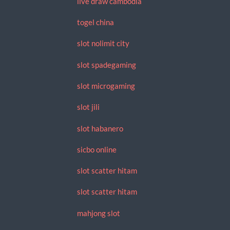
live draw cambodia
togel china
slot nolimit city
slot spadegaming
slot microgaming
slot jili
slot habanero
sicbo online
slot scatter hitam
slot scatter hitam
mahjong slot