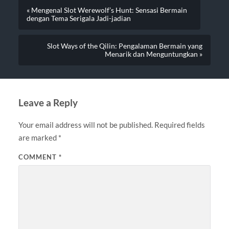
« Mengenal Slot Werewolf’s Hunt: Sensasi Bermain
dengan Tema Serigala Jadi-jadian
Slot Ways of the Qilin: Pengalaman Bermain yang
Menarik dan Menguntungkan »
Leave a Reply
Your email address will not be published.
Required fields
are marked
*
COMMENT
*