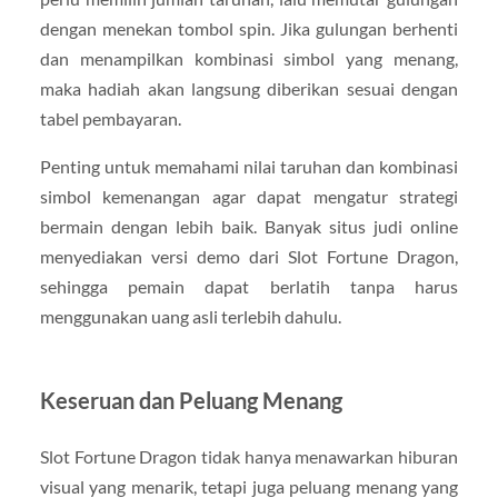
dengan menekan tombol spin. Jika gulungan berhenti
dan menampilkan kombinasi simbol yang menang,
maka hadiah akan langsung diberikan sesuai dengan
tabel pembayaran.
Penting untuk memahami nilai taruhan dan kombinasi
simbol kemenangan agar dapat mengatur strategi
bermain dengan lebih baik. Banyak situs judi online
menyediakan versi demo dari Slot Fortune Dragon,
sehingga pemain dapat berlatih tanpa harus
menggunakan uang asli terlebih dahulu.
Keseruan dan Peluang Menang
Slot Fortune Dragon tidak hanya menawarkan hiburan
visual yang menarik, tetapi juga peluang menang yang