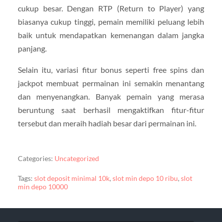
cukup besar. Dengan RTP (Return to Player) yang
biasanya cukup tinggi, pemain memiliki peluang lebih
baik untuk mendapatkan kemenangan dalam jangka
panjang.
Selain itu, variasi fitur bonus seperti free spins dan
jackpot membuat permainan ini semakin menantang
dan menyenangkan. Banyak pemain yang merasa
beruntung saat berhasil mengaktifkan fitur-fitur
tersebut dan meraih hadiah besar dari permainan ini.
Categories:
Uncategorized
Tags:
slot deposit minimal 10k
,
slot min depo 10 ribu
,
slot
min depo 10000