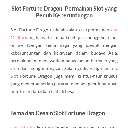
Slot Fortune Dragon: Permainan Slot yang
Penuh Keberuntungan
Slot Fortune Dragon adalah salah satu permainan
slot
10 ribu
yang banyak diminati oleh para penggemar judi
online. Dengan tema naga yang identik dengan
keberuntungan dan kekayaan dalam budaya Asia,
permainan ini menawarkan pengalaman bermain yang
seru dan menguntungkan. Selain grafis yang menarik,
Slot Fortune Dragon juga memiliki fitur-fitur khusus
yang membuat setiap putaran menjadi penuh harapan
untuk mendapatkan hadiah besar.
Tema dan Desain Slot Fortune Dragon
slot 10 ribu
Fortune Dragon mengusung tema naga