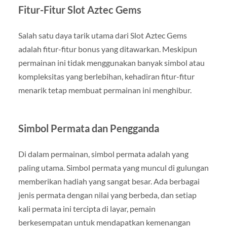
Fitur-Fitur Slot Aztec Gems
Salah satu daya tarik utama dari Slot Aztec Gems
adalah fitur-fitur bonus yang ditawarkan. Meskipun
permainan ini tidak menggunakan banyak simbol atau
kompleksitas yang berlebihan, kehadiran fitur-fitur
menarik tetap membuat permainan ini menghibur.
Simbol Permata dan Pengganda
Di dalam permainan, simbol permata adalah yang
paling utama. Simbol permata yang muncul di gulungan
memberikan hadiah yang sangat besar. Ada berbagai
jenis permata dengan nilai yang berbeda, dan setiap
kali permata ini tercipta di layar, pemain
berkesempatan untuk mendapatkan kemenangan