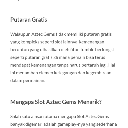
Putaran Gratis
Walaupun Aztec Gems tidak memiliki putaran gratis
yang kompleks seperti slot lainnya, kemenangan
beruntun yang dihasilkan oleh fitur Tumble berfungsi
seperti putaran gratis, di mana pemain bisa terus
mendapat kemenangan tanpa harus bertaruh lagi. Hal
ini menambah elemen ketegangan dan kegembiraan
dalam permainan.
Mengapa Slot Aztec Gems Menarik?
Salah satu alasan utama mengapa Slot Aztec Gems
banyak digemari adalah gameplay-nya yang sederhana