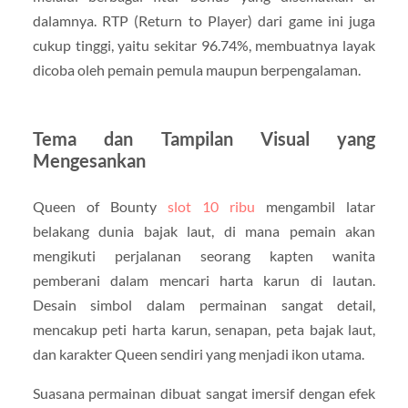
dalamnya. RTP (Return to Player) dari game ini juga
cukup tinggi, yaitu sekitar 96.74%, membuatnya layak
dicoba oleh pemain pemula maupun berpengalaman.
Tema dan Tampilan Visual yang
Mengesankan
Queen of Bounty
slot 10 ribu
mengambil latar
belakang dunia bajak laut, di mana pemain akan
mengikuti perjalanan seorang kapten wanita
pemberani dalam mencari harta karun di lautan.
Desain simbol dalam permainan sangat detail,
mencakup peti harta karun, senapan, peta bajak laut,
dan karakter Queen sendiri yang menjadi ikon utama.
Suasana permainan dibuat sangat imersif dengan efek