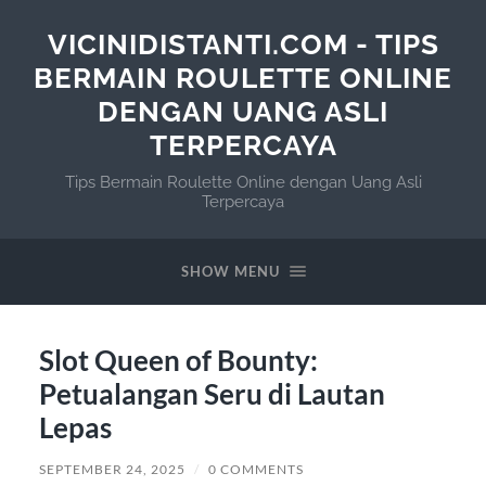
VICINIDISTANTI.COM - TIPS
BERMAIN ROULETTE ONLINE
DENGAN UANG ASLI
TERPERCAYA
Tips Bermain Roulette Online dengan Uang Asli
Terpercaya
SHOW MENU
Slot Queen of Bounty:
Petualangan Seru di Lautan
Lepas
SEPTEMBER 24, 2025
/
0 COMMENTS