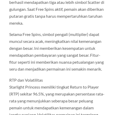
berhasil mendapatkan tiga atau lebih simbol Scatter di
gulungan. Saat Free Spins aktif, pemain akan diberikan
putaran gratis tanpa harus mempertaruhkan taruhan
mereka.
Selama Free Spins, simbol pengali (multiplier) dapat
muncul secara acak, meningkatkan nilai kemenangan
dengan besar. Ini memberikan kesempatan untuk
mendapatkan pembayaran yang sangat besar. Fitur-
fitur seperti ini memberikan nuansa petualangan yang
seru dan menjadikan permainan ini semakin menarik.
RTP dan Volatilitas
Starlight Princess memiliki tingkat Return to Player
(RTP) sekitar 96.5%, yang merupakan persentase rata-
rata yang menunjukkan seberapa besar peluang
pemain untuk mendapatkan kemenangan dalam
jangka panjang. Volatilitas permainan ini tergolong