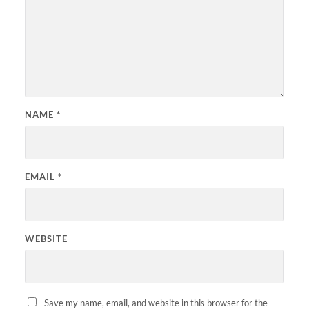
NAME
*
EMAIL
*
WEBSITE
Save my name, email, and website in this browser for the