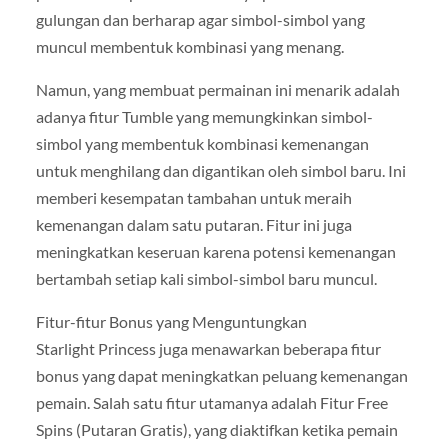
gulungan dan berharap agar simbol-simbol yang
muncul membentuk kombinasi yang menang.
Namun, yang membuat permainan ini menarik adalah
adanya fitur Tumble yang memungkinkan simbol-
simbol yang membentuk kombinasi kemenangan
untuk menghilang dan digantikan oleh simbol baru. Ini
memberi kesempatan tambahan untuk meraih
kemenangan dalam satu putaran. Fitur ini juga
meningkatkan keseruan karena potensi kemenangan
bertambah setiap kali simbol-simbol baru muncul.
Fitur-fitur Bonus yang Menguntungkan
Starlight Princess juga menawarkan beberapa fitur
bonus yang dapat meningkatkan peluang kemenangan
pemain. Salah satu fitur utamanya adalah Fitur Free
Spins (Putaran Gratis), yang diaktifkan ketika pemain