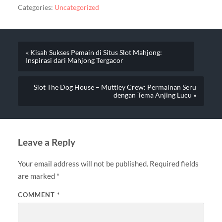
Categories:
Uncategorized
« Kisah Sukses Pemain di Situs Slot Mahjong:
Inspirasi dari Mahjong Tergacor
Slot The Dog House – Muttley Crew: Permainan Seru
dengan Tema Anjing Lucu »
Leave a Reply
Your email address will not be published.
Required fields
are marked
*
COMMENT
*