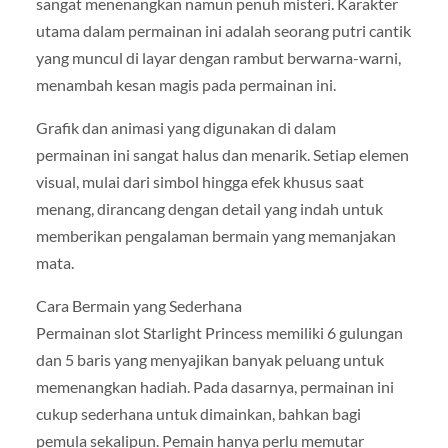
sangat menenangkan namun penuh misteri. Karakter
utama dalam permainan ini adalah seorang putri cantik
yang muncul di layar dengan rambut berwarna-warni,
menambah kesan magis pada permainan ini.
Grafik dan animasi yang digunakan di dalam
permainan ini sangat halus dan menarik. Setiap elemen
visual, mulai dari simbol hingga efek khusus saat
menang, dirancang dengan detail yang indah untuk
memberikan pengalaman bermain yang memanjakan
mata.
Cara Bermain yang Sederhana
Permainan slot Starlight Princess memiliki 6 gulungan
dan 5 baris yang menyajikan banyak peluang untuk
memenangkan hadiah. Pada dasarnya, permainan ini
cukup sederhana untuk dimainkan, bahkan bagi
pemula sekalipun. Pemain hanya perlu memutar