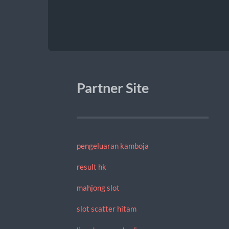
Partner Site
pengeluaran kamboja
result hk
mahjong slot
slot scatter hitam