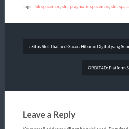
Tags:
link spaceman
,
slot pragmatic spaceman
,
slot spa
« Situs Slot Thailand Gacor: Hiburan Digital yang Se
ORBIT4D: Platform Sl
Leave a Reply