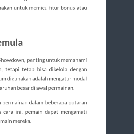
nakan untuk memicu fitur bonus atau
emula
 Showdown, penting untuk memahami
 tetapi tetap bisa dikelola dengan
 umum digunakan adalah mengatur modal
aruhan besar di awal permainan.
a permainan dalam beberapa putaran
 cara ini, pemain dapat mengamati
rmain mereka.