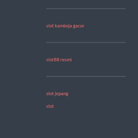
slot kamboja gacor
slot88 resmi
slot jepang
slot