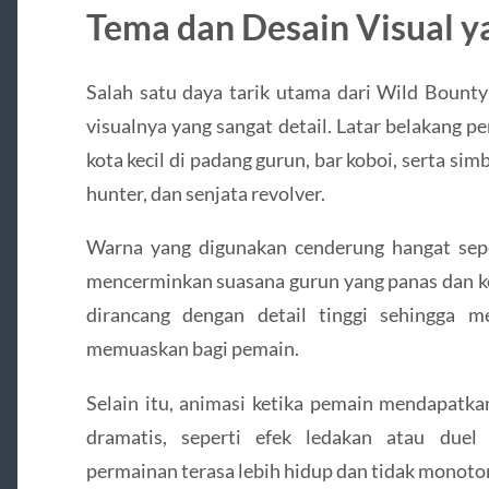
Tema dan Desain Visual 
Salah satu daya tarik utama dari Wild Bou
visualnya yang sangat detail. Latar belakang 
kota kecil di padang gurun, bar koboi, serta sim
hunter, dan senjata revolver.
Warna yang digunakan cenderung hangat seper
mencerminkan suasana gurun yang panas dan ke
dirancang dengan detail tinggi sehingga 
memuaskan bagi pemain.
Selain itu, animasi ketika pemain mendapatk
dramatis, seperti efek ledakan atau du
permainan terasa lebih hidup dan tidak monoto