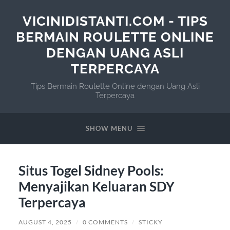
VICINIDISTANTI.COM - TIPS
BERMAIN ROULETTE ONLINE
DENGAN UANG ASLI
TERPERCAYA
Tips Bermain Roulette Online dengan Uang Asli
Terpercaya
SHOW MENU
Situs Togel Sidney Pools:
Menyajikan Keluaran SDY
Terpercaya
AUGUST 4, 2025
/
0 COMMENTS
/
STICKY