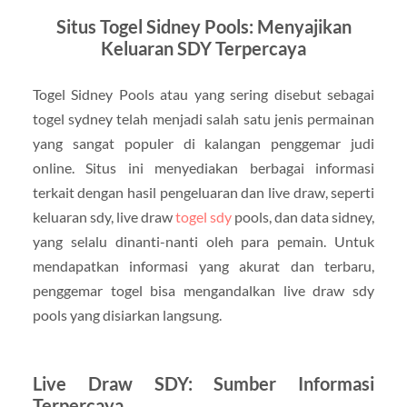
Situs Togel Sidney Pools: Menyajikan
Keluaran SDY Terpercaya
Togel Sidney Pools atau yang sering disebut sebagai
togel sydney telah menjadi salah satu jenis permainan
yang sangat populer di kalangan penggemar judi
online. Situs ini menyediakan berbagai informasi
terkait dengan hasil pengeluaran dan live draw, seperti
keluaran sdy, live draw
togel sdy
pools
, dan data sidney,
yang selalu dinanti-nanti oleh para pemain. Untuk
mendapatkan informasi yang akurat dan terbaru,
penggemar togel bisa mengandalkan live draw sdy
pools yang disiarkan langsung.
Live Draw SDY: Sumber Informasi
Terpercaya