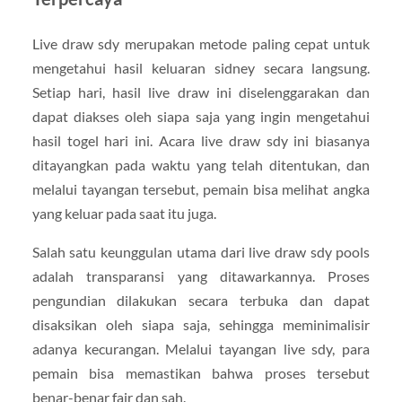
Live draw sdy merupakan metode paling cepat untuk
mengetahui hasil keluaran sidney secara langsung.
Setiap hari, hasil live draw ini diselenggarakan dan
dapat diakses oleh siapa saja yang ingin mengetahui
hasil togel hari ini. Acara live draw sdy ini biasanya
ditayangkan pada waktu yang telah ditentukan, dan
melalui tayangan tersebut, pemain bisa melihat angka
yang keluar pada saat itu juga.
Salah satu keunggulan utama dari live draw sdy pools
adalah transparansi yang ditawarkannya. Proses
pengundian dilakukan secara terbuka dan dapat
disaksikan oleh siapa saja, sehingga meminimalisir
adanya kecurangan. Melalui tayangan live sdy, para
pemain bisa memastikan bahwa proses tersebut
benar-benar fair dan sah.