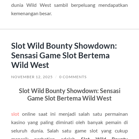
dunia Wild West sambil berpeluang mendapatkan
kemenangan besar.
Slot Wild Bounty Showdown:
Sensasi Game Slot Bertema
Wild West
NOVEMBER 12, 2025
/
0 COMMENTS
Slot Wild Bounty Showdown: Sensasi
Game Slot Bertema Wild West
slot
online saat ini menjadi salah satu permainan
kasino yang paling diminati oleh banyak pemain di
seluruh dunia. Salah satu game slot yang cukup
menarik perhatian adalah
Slot Wild Bounty