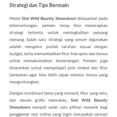
Strategi dan Tips Bermain
Meski
Slot Wild Bounty Showdown
didasarkan pada
keberuntungan, pemain tetap bisa menerapkan
strategi tertentu untuk meningkatkan peluang
menang. Salah satu strategi yang umum digunakan
adalah mengatur jumlah taruhan sesuai dengan
budget, serta memanfaatkan fitur free spins dan bonus
untuk memaksimalkan kemenangan. Pemain juga
disarankan untuk mempelajari pola simbol dan fitur
tambahan agar bisa lebih cepat memicu bonus yang
menguntungkan.
Dengan kombinasi tema yang menarik, fitur yang seru,
dan desain grafis memukau,
Slot Wild Bounty
Showdown
menjadi salah satu pilihan menarik bagi
penggemar slot online yang ingin merasakan sensasi