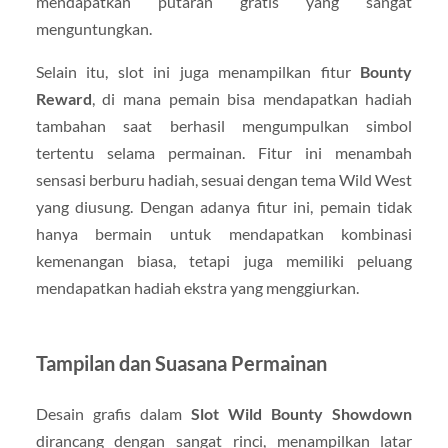
mendapatkan putaran gratis yang sangat
menguntungkan.
Selain itu, slot ini juga menampilkan fitur
Bounty
Reward
, di mana pemain bisa mendapatkan hadiah
tambahan saat berhasil mengumpulkan simbol
tertentu selama permainan. Fitur ini menambah
sensasi berburu hadiah, sesuai dengan tema Wild West
yang diusung. Dengan adanya fitur ini, pemain tidak
hanya bermain untuk mendapatkan kombinasi
kemenangan biasa, tetapi juga memiliki peluang
mendapatkan hadiah ekstra yang menggiurkan.
Tampilan dan Suasana Permainan
Desain grafis dalam
Slot Wild Bounty Showdown
dirancang dengan sangat rinci, menampilkan latar