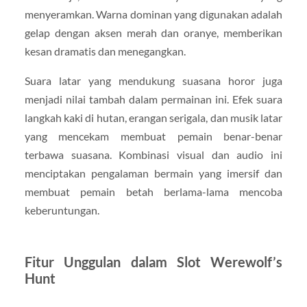
menyeramkan. Warna dominan yang digunakan adalah
gelap dengan aksen merah dan oranye, memberikan
kesan dramatis dan menegangkan.
Suara latar yang mendukung suasana horor juga
menjadi nilai tambah dalam permainan ini. Efek suara
langkah kaki di hutan, erangan serigala, dan musik latar
yang mencekam membuat pemain benar-benar
terbawa suasana. Kombinasi visual dan audio ini
menciptakan pengalaman bermain yang imersif dan
membuat pemain betah berlama-lama mencoba
keberuntungan.
Fitur Unggulan dalam Slot Werewolf’s
Hunt