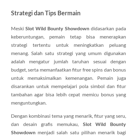
Strategi dan Tips Bermain
Meski
Slot Wild Bounty Showdown
didasarkan pada
keberuntungan, pemain tetap bisa menerapkan
strategi tertentu untuk meningkatkan peluang
menang. Salah satu strategi yang umum digunakan
adalah mengatur jumlah taruhan sesuai dengan
budget, serta memanfaatkan fitur free spins dan bonus
untuk memaksimalkan kemenangan. Pemain juga
disarankan untuk mempelajari pola simbol dan fitur
tambahan agar bisa lebih cepat memicu bonus yang
menguntungkan.
Dengan kombinasi tema yang menarik, fitur yang seru,
dan desain grafis memukau,
Slot Wild Bounty
Showdown
menjadi salah satu pilihan menarik bagi