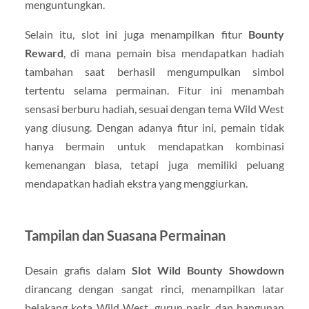
menguntungkan.
Selain itu, slot ini juga menampilkan fitur
Bounty
Reward
, di mana pemain bisa mendapatkan hadiah
tambahan saat berhasil mengumpulkan simbol
tertentu selama permainan. Fitur ini menambah
sensasi berburu hadiah, sesuai dengan tema Wild West
yang diusung. Dengan adanya fitur ini, pemain tidak
hanya bermain untuk mendapatkan kombinasi
kemenangan biasa, tetapi juga memiliki peluang
mendapatkan hadiah ekstra yang menggiurkan.
Tampilan dan Suasana Permainan
Desain grafis dalam
Slot Wild Bounty Showdown
dirancang dengan sangat rinci, menampilkan latar
belakang kota Wild West, gurun pasir, dan bangunan