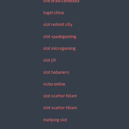
live draw cambodia
togel china
slot nolimit city
slot spadegaming
slot microgaming
slot jili
slot habanero
sicbo online
slot scatter hitam
slot scatter hitam
mahjong slot