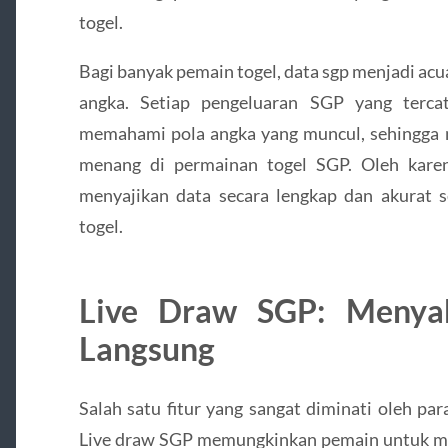
togel.
Bagi banyak pemain togel, data sgp menjadi a
angka. Setiap pengeluaran SGP yang terc
memahami pola angka yang muncul, sehingga
menang di permainan togel SGP. Oleh karen
menyajikan data secara lengkap dan akurat s
togel.
Live Draw SGP: Menyak
Langsung
Salah satu fitur yang sangat diminati oleh pa
Live draw SGP memungkinkan pemain untuk men