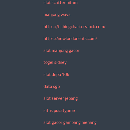
slot scatter hitam
mahjong ways
https://fishingcharters-pcb.com/
https://newlondoneats.com/
slot mahjong gacor
togel sidney
slot depo 10k
data sgp
slot server jepang
situs pusatgame
slot gacor gampang menang