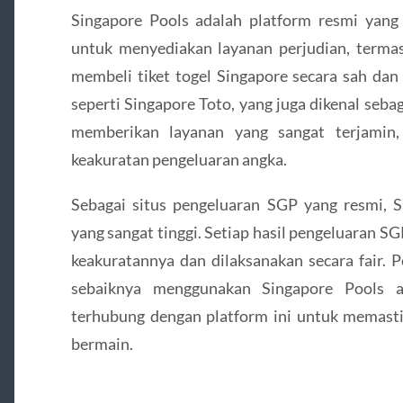
Singapore Pools adalah platform resmi yang 
untuk menyediakan layanan perjudian, termasu
membeli tiket togel Singapore secara sah dan
seperti Singapore Toto, yang juga dikenal seba
memberikan layanan yang sangat terjamin
keakuratan pengeluaran angka.
Sebagai situs pengeluaran SGP yang resmi, Si
yang sangat tinggi. Setiap hasil pengeluaran S
keakuratannya dan dilaksanakan secara fair. 
sebaiknya menggunakan Singapore Pools at
terhubung dengan platform ini untuk memas
bermain.