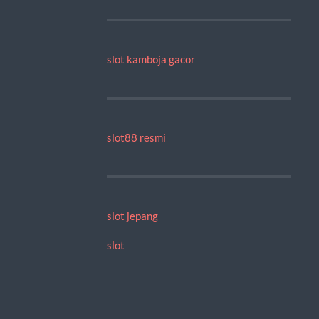
slot kamboja gacor
slot88 resmi
slot jepang
slot