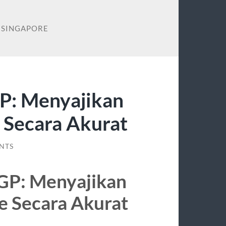
L SINGAPORE
GP: Menyajikan
 Secara Akurat
NTS
SGP: Menyajikan
e Secara Akurat