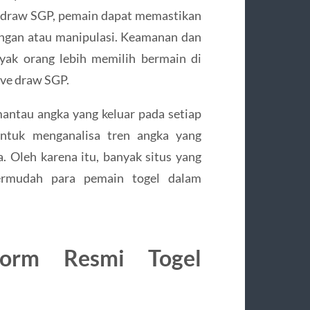
e draw SGP, pemain dapat memastikan
ngan atau manipulasi. Keamanan dan
yak orang lebih memilih bermain di
ive draw SGP.
antau angka yang keluar pada setiap
untuk menganalisa tren angka yang
 Oleh karena itu, banyak situs yang
rmudah para pemain togel dalam
tform Resmi Togel