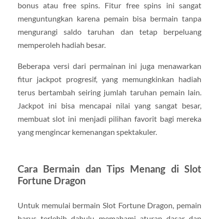
bonus atau free spins. Fitur free spins ini sangat
menguntungkan karena pemain bisa bermain tanpa
mengurangi saldo taruhan dan tetap berpeluang
memperoleh hadiah besar.
Beberapa versi dari permainan ini juga menawarkan
fitur jackpot progresif, yang memungkinkan hadiah
terus bertambah seiring jumlah taruhan pemain lain.
Jackpot ini bisa mencapai nilai yang sangat besar,
membuat slot ini menjadi pilihan favorit bagi mereka
yang mengincar kemenangan spektakuler.
Cara Bermain dan Tips Menang di Slot
Fortune Dragon
Untuk memulai bermain Slot Fortune Dragon, pemain
harus terlebih dahulu memahami aturan dasar dan