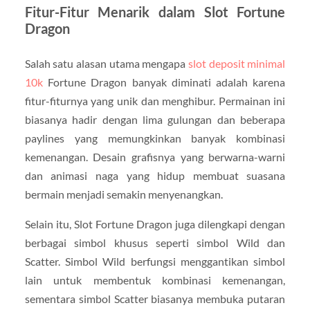
Fitur-Fitur Menarik dalam Slot Fortune
Dragon
Salah satu alasan utama mengapa
slot deposit minimal
10k
Fortune Dragon banyak diminati adalah karena
fitur-fiturnya yang unik dan menghibur. Permainan ini
biasanya hadir dengan lima gulungan dan beberapa
paylines yang memungkinkan banyak kombinasi
kemenangan. Desain grafisnya yang berwarna-warni
dan animasi naga yang hidup membuat suasana
bermain menjadi semakin menyenangkan.
Selain itu, Slot Fortune Dragon juga dilengkapi dengan
berbagai simbol khusus seperti simbol Wild dan
Scatter. Simbol Wild berfungsi menggantikan simbol
lain untuk membentuk kombinasi kemenangan,
sementara simbol Scatter biasanya membuka putaran