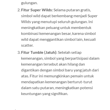
gulungan.
Fitur Super Wilds:
Selama putaran gratis,
simbol wild dapat berkembang menjadi Super
Wilds yang menutupi seluruh gulungan. Ini
meningkatkan peluang untuk membentuk
kombinasi kemenangan besar, karena simbol
wild dapat menggantikan simbol lain, kecuali
scatter.
Fitur Tumble (Jatuh):
Setelah setiap
kemenangan, simbol yang berpartisipasi dalam
kemenangan tersebut akan hilang dan
digantikan dengan simbol baru yang jatuh dari
atas. Fitur ini memungkinkan pemain untuk
mendapatkan kemenangan berturut-turut
dalam satu putaran, meningkatkan potensi
keuntungan yang signifikan.