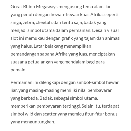
Great Rhino Megaways mengusung tema alam liar
yang penuh dengan hewan-hewan khas Afrika, seperti
singa, zebra, cheetah, dan tentu saja, badak yang
menjadi simbol utama dalam permainan. Desain visual
slot ini memukau dengan grafik yang tajam dan animasi
yang halus. Latar belakang menampilkan
pemandangan sabana Afrika yang luas, menciptakan
suasana petualangan yang mendalam bagi para
pemain.
Permainan ini dilengkapi dengan simbol-simbol hewan
liar, yang masing-masing memiliki nilai pembayaran
yang berbeda. Badak, sebagai simbol utama,
memberikan pembayaran tertinggi. Selain itu, terdapat
simbol wild dan scatter yang memicu fitur-fitur bonus
yang menguntungkan.