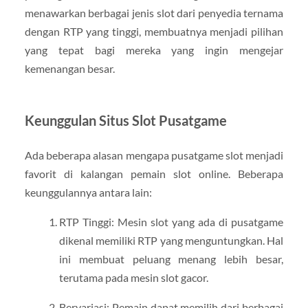
menawarkan berbagai jenis slot dari penyedia ternama
dengan RTP yang tinggi, membuatnya menjadi pilihan
yang tepat bagi mereka yang ingin mengejar
kemenangan besar.
Keunggulan Situs Slot Pusatgame
Ada beberapa alasan mengapa pusatgame slot menjadi
favorit di kalangan pemain slot online. Beberapa
keunggulannya antara lain:
RTP Tinggi: Mesin slot yang ada di pusatgame
dikenal memiliki RTP yang menguntungkan. Hal
ini membuat peluang menang lebih besar,
terutama pada mesin slot gacor.
Bervariasi: Pemain dapat memilih dari berbagai