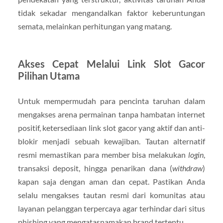
tidak sekadar mengandalkan faktor keberuntungan
semata, melainkan perhitungan yang matang.
Akses Cepat Melalui Link Slot Gacor
Pilihan Utama
Untuk mempermudah para pencinta taruhan dalam
mengakses arena permainan tanpa hambatan internet
positif, ketersediaan link slot gacor yang aktif dan anti-
blokir menjadi sebuah kewajiban. Tautan alternatif
resmi memastikan para member bisa melakukan
login
,
transaksi deposit, hingga penarikan dana (
withdraw
)
kapan saja dengan aman dan cepat. Pastikan Anda
selalu mengakses tautan resmi dari komunitas atau
layanan pelanggan terpercaya agar terhindar dari situs
phishing yang mengatasnamakan brand tertentu.