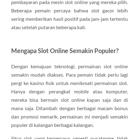
pembayaran pada mesin slot online yang mereka pilih.
Beberapa pemain percaya bahwa slot gacor lebih
sering memberikan hasil positif pada jam-jam tertentu
atau setelah putaran beberapa kali.
Mengapa Slot Online Semakin Populer?
Dengan kemajuan teknologi, permainan slot online
semakin mudah diakses. Para pemain tidak perlu lagi
pergi ke kasino fisik untuk menikmati permainan slot.
Hanya dengan perangkat mobile atau komputer,
mereka bisa bermain slot online kapan saja dan di
mana saja. Ditambah dengan berbagai macam bonus
dan promosi menarik, permainan ini menjadi semakin
populer di kalangan berbagai kalangan.
Situs slot yang terpercaya, seperti pusatgame, tidak