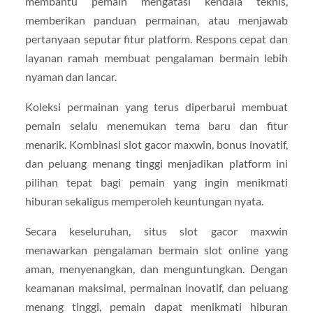
membantu pemain mengatasi kendala teknis,
memberikan panduan permainan, atau menjawab
pertanyaan seputar fitur platform. Respons cepat dan
layanan ramah membuat pengalaman bermain lebih
nyaman dan lancar.
Koleksi permainan yang terus diperbarui membuat
pemain selalu menemukan tema baru dan fitur
menarik. Kombinasi slot gacor maxwin, bonus inovatif,
dan peluang menang tinggi menjadikan platform ini
pilihan tepat bagi pemain yang ingin menikmati
hiburan sekaligus memperoleh keuntungan nyata.
Secara keseluruhan, situs slot gacor maxwin
menawarkan pengalaman bermain slot online yang
aman, menyenangkan, dan menguntungkan. Dengan
keamanan maksimal, permainan inovatif, dan peluang
menang tinggi, pemain dapat menikmati hiburan