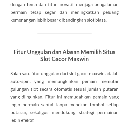
dengan tema dan fitur inovatif, menjaga pengalaman
bermain tetap segar dan meningkatkan peluang
kemenangan lebih besar dibandingkan slot biasa.
Fitur Unggulan dan Alasan Memilih Situs
Slot Gacor Maxwin
Salah satu fitur unggulan dari slot gacor maxwin adalah
auto-spin, yang memungkinkan pemain memutar
gulungan slot secara otomatis sesuai jumlah putaran
yang diinginkan. Fitur ini memudahkan pemain yang
ingin bermain santai tanpa menekan tombol setiap
putaran, sekaligus mendukung strategi permainan
lebih efektif.