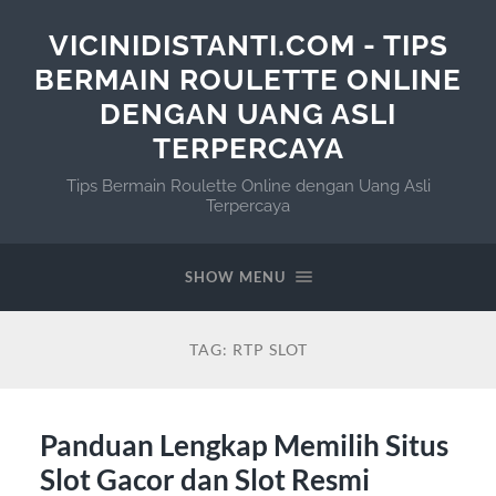
VICINIDISTANTI.COM - TIPS
BERMAIN ROULETTE ONLINE
DENGAN UANG ASLI
TERPERCAYA
Tips Bermain Roulette Online dengan Uang Asli
Terpercaya
SHOW MENU
TAG:
RTP SLOT
Panduan Lengkap Memilih Situs
Slot Gacor dan Slot Resmi