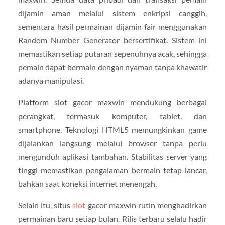
dijamin aman melalui sistem enkripsi canggih,
sementara hasil permainan dijamin fair menggunakan
Random Number Generator bersertifikat. Sistem ini
memastikan setiap putaran sepenuhnya acak, sehingga
pemain dapat bermain dengan nyaman tanpa khawatir
adanya manipulasi.
Platform slot gacor maxwin mendukung berbagai
perangkat, termasuk komputer, tablet, dan
smartphone. Teknologi HTML5 memungkinkan game
dijalankan langsung melalui browser tanpa perlu
mengunduh aplikasi tambahan. Stabilitas server yang
tinggi memastikan pengalaman bermain tetap lancar,
bahkan saat koneksi internet menengah.
Selain itu, situs
slot
gacor maxwin rutin menghadirkan
permainan baru setiap bulan. Rilis terbaru selalu hadir