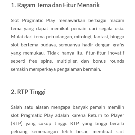
1. Ragam Tema dan Fitur Menarik
Slot Pragmatic Play menawarkan berbagai macam
tema yang dapat memikat pemain dari segala usia.
Mulai dari tema petualangan, mitologi, fantasi, hingga
slot bertema budaya, semuanya hadir dengan grafis
yang memukau. Tidak hanya itu, fitur-fitur inovatif
seperti free spins, multiplier, dan bonus rounds
semakin memperkaya pengalaman bermain.
2. RTP Tinggi
Salah satu alasan mengapa banyak pemain memilih
slot Pragmatic Play adalah karena Return to Player
(RTP) yang cukup tinggi. RTP yang tinggi berarti
peluang kemenangan lebih besar, membuat slot