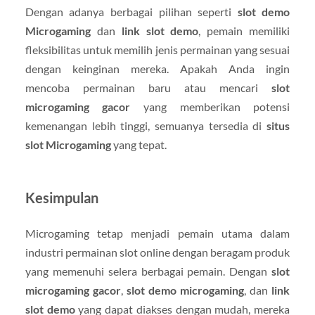
Dengan adanya berbagai pilihan seperti
slot demo
Microgaming
dan
link slot demo
, pemain memiliki
fleksibilitas untuk memilih jenis permainan yang sesuai
dengan keinginan mereka. Apakah Anda ingin
mencoba permainan baru atau mencari
slot
microgaming gacor
yang memberikan potensi
kemenangan lebih tinggi, semuanya tersedia di
situs
slot Microgaming
yang tepat.
Kesimpulan
Microgaming tetap menjadi pemain utama dalam
industri permainan slot online dengan beragam produk
yang memenuhi selera berbagai pemain. Dengan
slot
microgaming gacor
,
slot demo microgaming
, dan
link
slot demo
yang dapat diakses dengan mudah, mereka