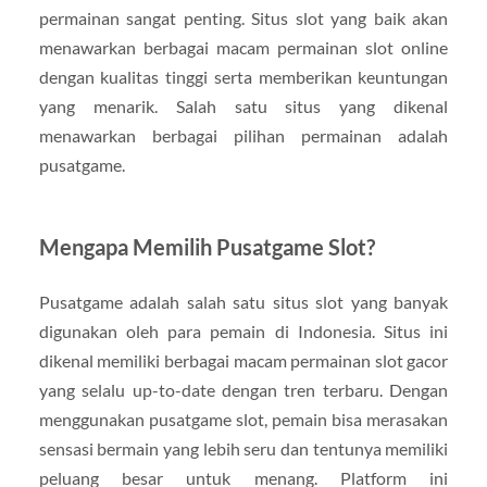
permainan sangat penting. Situs slot yang baik akan
menawarkan berbagai macam permainan slot online
dengan kualitas tinggi serta memberikan keuntungan
yang menarik. Salah satu situs yang dikenal
menawarkan berbagai pilihan permainan adalah
pusatgame.
Mengapa Memilih Pusatgame Slot?
Pusatgame adalah salah satu situs slot yang banyak
digunakan oleh para pemain di Indonesia. Situs ini
dikenal memiliki berbagai macam permainan slot gacor
yang selalu up-to-date dengan tren terbaru. Dengan
menggunakan pusatgame slot, pemain bisa merasakan
sensasi bermain yang lebih seru dan tentunya memiliki
peluang besar untuk menang. Platform ini