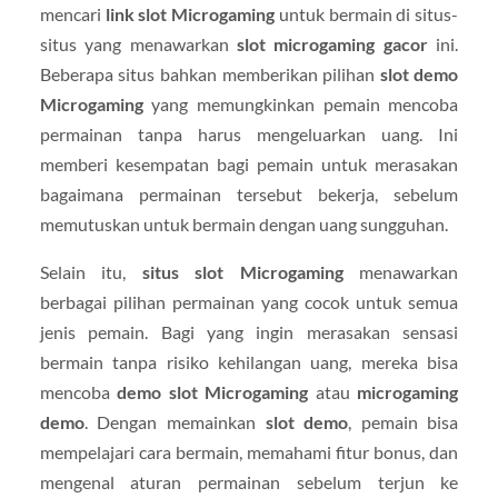
mencari
link slot Microgaming
untuk bermain di situs-
situs yang menawarkan
slot microgaming gacor
ini.
Beberapa situs bahkan memberikan pilihan
slot demo
Microgaming
yang memungkinkan pemain mencoba
permainan tanpa harus mengeluarkan uang. Ini
memberi kesempatan bagi pemain untuk merasakan
bagaimana permainan tersebut bekerja, sebelum
memutuskan untuk bermain dengan uang sungguhan.
Selain itu,
situs slot Microgaming
menawarkan
berbagai pilihan permainan yang cocok untuk semua
jenis pemain. Bagi yang ingin merasakan sensasi
bermain tanpa risiko kehilangan uang, mereka bisa
mencoba
demo slot Microgaming
atau
microgaming
demo
. Dengan memainkan
slot demo
, pemain bisa
mempelajari cara bermain, memahami fitur bonus, dan
mengenal aturan permainan sebelum terjun ke