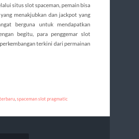
elalui situs slot spaceman, pemain bisa
s yang menakjubkan dan jackpot yang
angat berguna untuk mendapatkan
Dengan begitu, para penggemar slot
 perkembangan terkini dari permainan
 terbaru
,
spaceman slot pragmatic