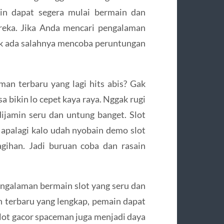
in dapat segera mulai bermain dan
reka. Jika Anda mencari pengalaman
idak ada salahnya mencoba peruntungan
man terbaru yang lagi hits abis? Gak
sa bikin lo cepet kaya raya. Nggak rugi
dijamin seru dan untung banget. Slot
 apalagi kalo udah nyobain demo slot
agihan. Jadi buruan coba dan rasain
ngalaman bermain slot yang seru dan
 terbaru yang lengkap, pemain dapat
Slot gacor spaceman juga menjadi daya