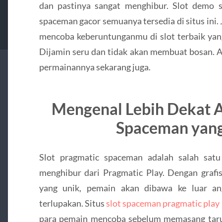
dan pastinya sangat menghibur. Slot demo sp
spaceman gacor semuanya tersedia di situs ini.
mencoba keberuntunganmu di slot terbaik yang
Dijamin seru dan tidak akan membuat bosan. 
permainannya sekarang juga.
Mengenal Lebih Dekat A
Spaceman yan
Slot pragmatic spaceman adalah salah sat
menghibur dari Pragmatic Play. Dengan grafis
yang unik, pemain akan dibawa ke luar an
terlupakan. Situs
slot spaceman pragmatic play
para pemain mencoba sebelum memasang taru