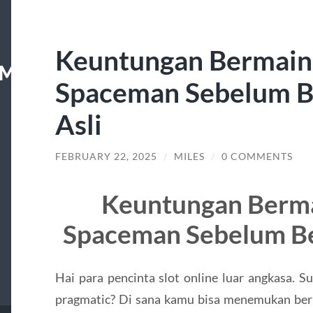
Keuntungan Bermain
OM
Spaceman Sebelum B
Asli
FEBRUARY 22, 2025
/
MILES
/
0 COMMENTS
Keuntungan Berma
Spaceman Sebelum Be
Hai para pencinta slot online luar angkasa. 
pragmatic? Di sana kamu bisa menemukan berb