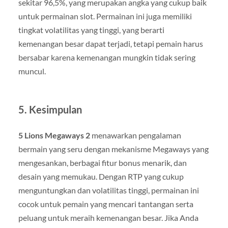
sekitar 96,5%, yang merupakan angka yang cukup baik
untuk permainan slot. Permainan ini juga memiliki
tingkat volatilitas yang tinggi, yang berarti
kemenangan besar dapat terjadi, tetapi pemain harus
bersabar karena kemenangan mungkin tidak sering
muncul.
5. Kesimpulan
5 Lions Megaways 2
menawarkan pengalaman
bermain yang seru dengan mekanisme Megaways yang
mengesankan, berbagai fitur bonus menarik, dan
desain yang memukau. Dengan RTP yang cukup
menguntungkan dan volatilitas tinggi, permainan ini
cocok untuk pemain yang mencari tantangan serta
peluang untuk meraih kemenangan besar. Jika Anda