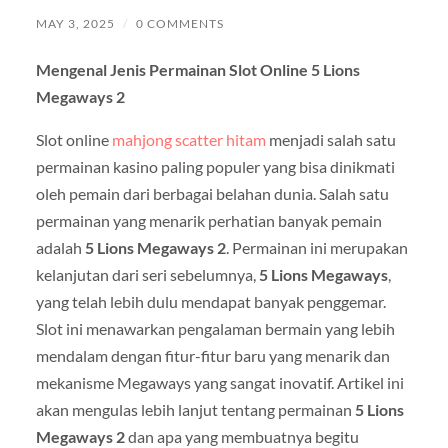
MAY 3, 2025
/
0 COMMENTS
Mengenal Jenis Permainan Slot Online 5 Lions
Megaways 2
Slot online
mahjong scatter hitam
menjadi salah satu
permainan kasino paling populer yang bisa dinikmati
oleh pemain dari berbagai belahan dunia. Salah satu
permainan yang menarik perhatian banyak pemain
adalah
5 Lions Megaways 2
. Permainan ini merupakan
kelanjutan dari seri sebelumnya,
5 Lions Megaways
,
yang telah lebih dulu mendapat banyak penggemar.
Slot ini menawarkan pengalaman bermain yang lebih
mendalam dengan fitur-fitur baru yang menarik dan
mekanisme Megaways yang sangat inovatif. Artikel ini
akan mengulas lebih lanjut tentang permainan
5 Lions
Megaways 2
dan apa yang membuatnya begitu