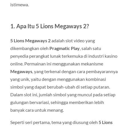
istimewa.
1. Apa Itu
5 Lions Megaways 2
?
5 Lions Megaways 2
adalah slot video yang
dikembangkan oleh
Pragmatic Play
, salah satu
penyedia perangkat lunak terkemuka di industri kasino
online. Permainan ini menggunakan mekanisme
Megaways
, yang terkenal dengan cara pembayarannya
yang unik, yaitu dengan menggunakan kombinasi
simbol yang dapat berubah-ubah di setiap putaran.
Dalam slot ini, jumlah simbol yang muncul pada setiap
gulungan bervariasi, sehingga memberikan lebih
banyak cara untuk menang.
Seperti seri pertama, tema yang diusung oleh
5 Lions