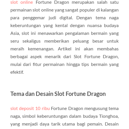
slot online
Fortune Dragon merupakan salah satu
permainan slot online yang sangat populer di kalangan
para penggemar judi digital. Dengan tema naga
keberuntungan yang kental dengan nuansa budaya
Asia, slot ini menawarkan pengalaman bermain yang
seru sekaligus memberikan peluang besar untuk
meraih kemenangan. Artikel ini akan membahas
berbagai aspek menarik dari Slot Fortune Dragon,
mulai dari fitur permainan hingga tips bermain yang
efektif.
Tema dan Desain Slot Fortune Dragon
slot deposit 10 ribu
Fortune Dragon mengusung tema
naga, simbol keberuntungan dalam budaya Tionghoa,
yang menjadi daya tarik utama bagi pemain. Desain