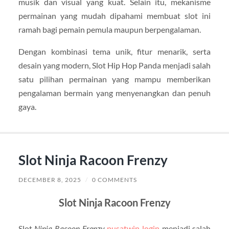
musik dan visual yang kuat. Selain itu, mekanisme
permainan yang mudah dipahami membuat slot ini
ramah bagi pemain pemula maupun berpengalaman.
Dengan kombinasi tema unik, fitur menarik, serta
desain yang modern, Slot Hip Hop Panda menjadi salah
satu pilihan permainan yang mampu memberikan
pengalaman bermain yang menyenangkan dan penuh
gaya.
Slot Ninja Racoon Frenzy
DECEMBER 8, 2025
/
0 COMMENTS
Slot Ninja Racoon Frenzy
Slot
Ninja Racoon Frenzy
pusatwin login
menjadi salah