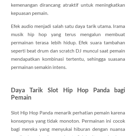
kemenangan dirancang atraktif untuk meningkatkan
kepuasan pemain.
Efek audio menjadi salah satu daya tarik utama. Irama
musik hip hop yang terus mengalun membuat
permainan terasa lebih hidup. Efek suara tambahan
seperti beat drum dan scratch DJ muncul saat pemain
mendapatkan kombinasi tertentu, sehingga suasana
permainan semakin intens.
Daya Tarik Slot Hip Hop Panda bagi
Pemain
Slot Hip Hop Panda menarik perhatian pemain karena
konsepnya yang tidak monoton. Permainan ini cocok
bagi mereka yang menyukai hiburan dengan nuansa