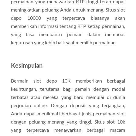
permainan yang menawarkan RTP tinggi tetap dapat
meningkatkan peluang Anda untuk menang. Situs slot
depo 10000 yang terpercaya biasanya akan
memberikan informasi tentang RTP setiap permainan,
yang bisa membantu pemain dalam membuat
keputusan yang lebih baik saat memilih permainan.
Kesimpulan
Bermain slot depo 10K memberikan berbagai
keuntungan, terutama bagi pemain dengan modal
terbatas atau mereka yang baru memulai di dunia
perjudian online. Dengan deposit yang terjangkau,
Anda dapat menikmati berbagai jenis permainan slot
dengan peluang menang yang tinggi. Situs slot 10k
yang terpercaya menawarkan berbagai macam