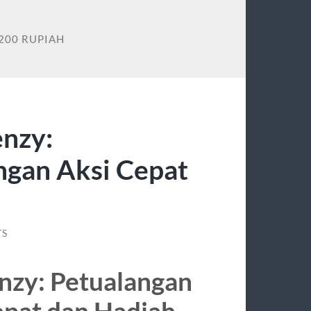
 200 RUPIAH
enzy:
ngan Aksi Cepat
TS
enzy: Petualangan
epat dan Hadiah