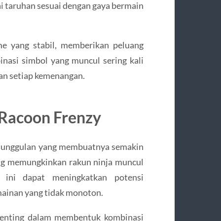
 taruhan sesuai dengan gaya bermain
tme yang stabil, memberikan peluang
asi simbol yang muncul sering kali
an setiap kemenangan.
 Racoon Frenzy
ur unggulan yang membuatnya semakin
ang memungkinkan rakun ninja muncul
 ini dapat meningkatkan potensi
ainan yang tidak monoton.
 penting dalam membentuk kombinasi