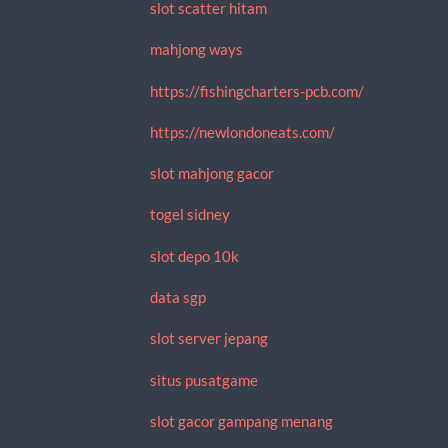
slot scatter hitam
mahjong ways
https://fishingcharters-pcb.com/
https://newlondoneats.com/
slot mahjong gacor
togel sidney
slot depo 10k
data sgp
slot server jepang
situs pusatgame
slot gacor gampang menang