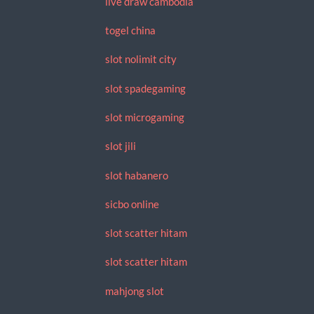
live draw cambodia
togel china
slot nolimit city
slot spadegaming
slot microgaming
slot jili
slot habanero
sicbo online
slot scatter hitam
slot scatter hitam
mahjong slot