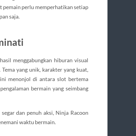
buat pemain perlu memperhatikan setiap
pan saja.
minati
rhasil menggabungkan hiburan visual
Tema yang unik, karakter yang kuat,
ini menonjol di antara slot bertema
n pengalaman bermain yang seimbang
 segar dan penuh aksi, Ninja Racoon
menemani waktu bermain.