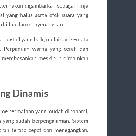
ter rakun digambarkan sebagai ninja
si yang halus serta efek suara yang
 hidup dan menyenangkan.
 detail yang baik, mulai dari senjata
ma. Perpaduan warna yang cerah dan
ak membosankan meskipun dimainkan
ng Dinamis
sme permainan yang mudah dipahami,
 yang sudah berpengalaman. Sistem
aran terasa cepat dan menegangkan.