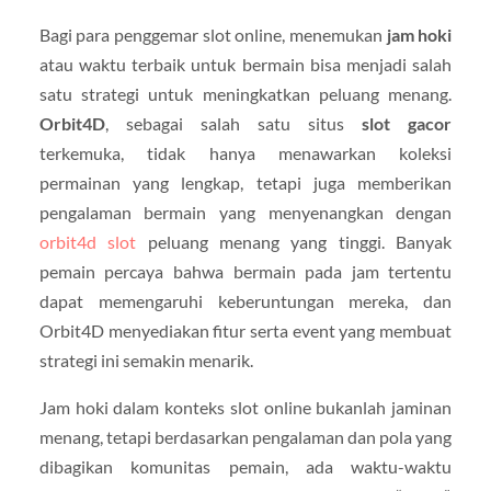
Bagi para penggemar slot online, menemukan
jam hoki
atau waktu terbaik untuk bermain bisa menjadi salah
satu strategi untuk meningkatkan peluang menang.
Orbit4D
, sebagai salah satu situs
slot gacor
terkemuka, tidak hanya menawarkan koleksi
permainan yang lengkap, tetapi juga memberikan
pengalaman bermain yang menyenangkan dengan
orbit4d slot
peluang menang yang tinggi. Banyak
pemain percaya bahwa bermain pada jam tertentu
dapat memengaruhi keberuntungan mereka, dan
Orbit4D menyediakan fitur serta event yang membuat
strategi ini semakin menarik.
Jam hoki dalam konteks slot online bukanlah jaminan
menang, tetapi berdasarkan pengalaman dan pola yang
dibagikan komunitas pemain, ada waktu-waktu