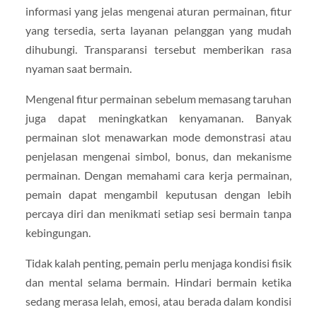
informasi yang jelas mengenai aturan permainan, fitur
yang tersedia, serta layanan pelanggan yang mudah
dihubungi. Transparansi tersebut memberikan rasa
nyaman saat bermain.
Mengenal fitur permainan sebelum memasang taruhan
juga dapat meningkatkan kenyamanan. Banyak
permainan slot menawarkan mode demonstrasi atau
penjelasan mengenai simbol, bonus, dan mekanisme
permainan. Dengan memahami cara kerja permainan,
pemain dapat mengambil keputusan dengan lebih
percaya diri dan menikmati setiap sesi bermain tanpa
kebingungan.
Tidak kalah penting, pemain perlu menjaga kondisi fisik
dan mental selama bermain. Hindari bermain ketika
sedang merasa lelah, emosi, atau berada dalam kondisi