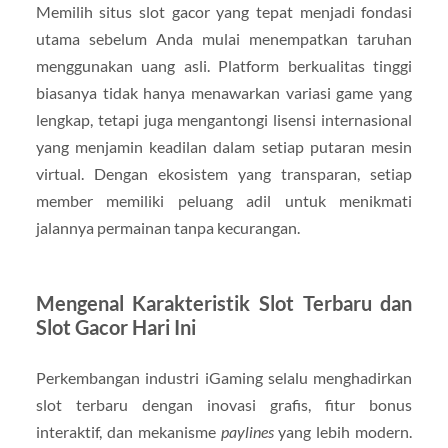
Memilih situs slot gacor yang tepat menjadi fondasi
utama sebelum Anda mulai menempatkan taruhan
menggunakan uang asli. Platform berkualitas tinggi
biasanya tidak hanya menawarkan variasi game yang
lengkap, tetapi juga mengantongi lisensi internasional
yang menjamin keadilan dalam setiap putaran mesin
virtual. Dengan ekosistem yang transparan, setiap
member memiliki peluang adil untuk menikmati
jalannya permainan tanpa kecurangan.
Mengenal Karakteristik Slot Terbaru dan
Slot Gacor Hari Ini
Perkembangan industri iGaming selalu menghadirkan
slot terbaru dengan inovasi grafis, fitur bonus
interaktif, dan mekanisme
paylines
yang lebih modern.