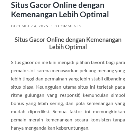
Situs Gacor Online dengan
Kemenangan Lebih Optimal
DECEMBER 4, 2025
/
0 COMMENTS
Situs Gacor Online dengan Kemenangan
Lebih Optimal
Situs gacor online kini menjadi pilihan favorit bagi para
pemain slot karena menawarkan peluang menang yang
lebih tinggi dan permainan yang lebih stabil dibanding
situs biasa. Keunggulan utama situs ini terletak pada
ritme gulungan yang responsif, kemunculan simbol
bonus yang lebih sering, dan pola kemenangan yang
mudah diprediksi. Semua faktor ini memungkinkan
pemain meraih kemenangan secara konsisten tanpa
hanya mengandalkan keberuntungan.