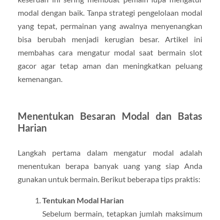
modal dengan baik. Tanpa strategi pengelolaan modal
yang tepat, permainan yang awalnya menyenangkan
bisa berubah menjadi kerugian besar. Artikel ini
membahas cara mengatur modal saat bermain slot
gacor agar tetap aman dan meningkatkan peluang
kemenangan.
Menentukan Besaran Modal dan Batas
Harian
Langkah pertama dalam mengatur modal adalah
menentukan berapa banyak uang yang siap Anda
gunakan untuk bermain. Berikut beberapa tips praktis:
Tentukan Modal Harian
Sebelum bermain, tetapkan jumlah maksimum