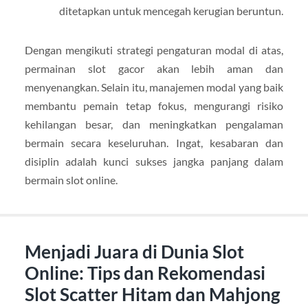
ditetapkan untuk mencegah kerugian beruntun.
Dengan mengikuti strategi pengaturan modal di atas,
permainan slot gacor akan lebih aman dan
menyenangkan. Selain itu, manajemen modal yang baik
membantu pemain tetap fokus, mengurangi risiko
kehilangan besar, dan meningkatkan pengalaman
bermain secara keseluruhan. Ingat, kesabaran dan
disiplin adalah kunci sukses jangka panjang dalam
bermain slot online.
Menjadi Juara di Dunia Slot
Online: Tips dan Rekomendasi
Slot Scatter Hitam dan Mahjong