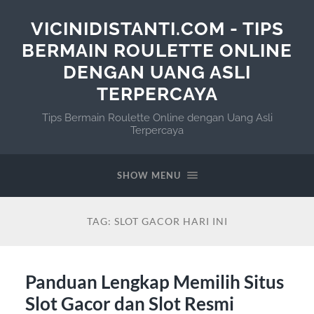
VICINIDISTANTI.COM - TIPS
BERMAIN ROULETTE ONLINE
DENGAN UANG ASLI
TERPERCAYA
Tips Bermain Roulette Online dengan Uang Asli
Terpercaya
SHOW MENU
TAG:
SLOT GACOR HARI INI
Panduan Lengkap Memilih Situs
Slot Gacor dan Slot Resmi