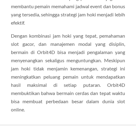
membantu pemain memahami jadwal event dan bonus
yang tersedia, sehingga strategi jam hoki menjadi lebih
efektif.
Dengan kombinasi jam hoki yang tepat, pemahaman
slot gacor, dan manajemen modal yang disiplin,
bermain di Orbit4D bisa menjadi pengalaman yang
menyenangkan sekaligus menguntungkan. Meskipun
jam hoki tidak menjamin kemenangan, strategi ini
meningkatkan peluang pemain untuk mendapatkan
hasil maksimal di setiap putaran. Orbit4D
membuktikan bahwa bermain cerdas dan tepat waktu
bisa membuat perbedaan besar dalam dunia slot
online.