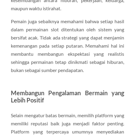
keseimbangan antara hiburan, pekerjaan, keluarga,
maupun waktu istirahat.
Pemain juga sebaiknya memahami bahwa setiap hasil
dalam permainan slot ditentukan oleh sistem yang
bersifat acak. Tidak ada strategi yang dapat menjamin
kemenangan pada setiap putaran. Memahami hal ini
membantu membangun ekspektasi yang realistis
sehingga permainan tetap dinikmati sebagai hiburan,
bukan sebagai sumber pendapatan.
Membangun Pengalaman Bermain yang
Lebih Positif
Selain mengatur batas bermain, memilih platform yang
memiliki reputasi baik juga menjadi faktor penting.
Platform yang terpercaya umumnya menyediakan