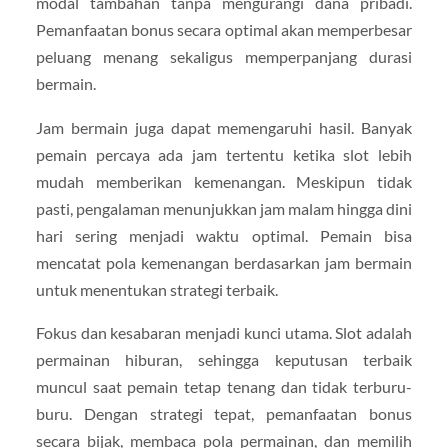
modal tambahan tanpa mengurangi dana pribadi.
Pemanfaatan bonus secara optimal akan memperbesar
peluang menang sekaligus memperpanjang durasi
bermain.
Jam bermain juga dapat memengaruhi hasil. Banyak
pemain percaya ada jam tertentu ketika slot lebih
mudah memberikan kemenangan. Meskipun tidak
pasti, pengalaman menunjukkan jam malam hingga dini
hari sering menjadi waktu optimal. Pemain bisa
mencatat pola kemenangan berdasarkan jam bermain
untuk menentukan strategi terbaik.
Fokus dan kesabaran menjadi kunci utama. Slot adalah
permainan hiburan, sehingga keputusan terbaik
muncul saat pemain tetap tenang dan tidak terburu-
buru. Dengan strategi tepat, pemanfaatan bonus
secara bijak, membaca pola permainan, dan memilih