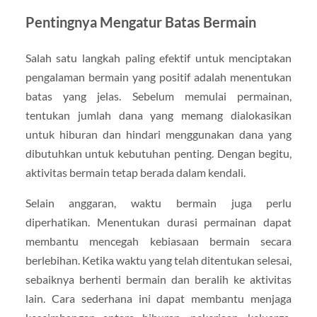
Pentingnya Mengatur Batas Bermain
Salah satu langkah paling efektif untuk menciptakan
pengalaman bermain yang positif adalah menentukan
batas yang jelas. Sebelum memulai permainan,
tentukan jumlah dana yang memang dialokasikan
untuk hiburan dan hindari menggunakan dana yang
dibutuhkan untuk kebutuhan penting. Dengan begitu,
aktivitas bermain tetap berada dalam kendali.
Selain anggaran, waktu bermain juga perlu
diperhatikan. Menentukan durasi permainan dapat
membantu mencegah kebiasaan bermain secara
berlebihan. Ketika waktu yang telah ditentukan selesai,
sebaiknya berhenti bermain dan beralih ke aktivitas
lain. Cara sederhana ini dapat membantu menjaga