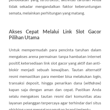
tidak sekadar mengandalkan faktor keberuntungan
semata, melainkan perhitungan yang matang.
Akses Cepat Melalui Link Slot Gacor
Pilihan Utama
Untuk mempermudah para pencinta taruhan dalam
mengakses arena permainan tanpa hambatan internet
positif, ketersediaan link slot gacor yang aktif dan anti-
blokir menjadi sebuah kewajiban. Tautan alternatif
resmi memastikan para member bisa melakukan
login
,
transaksi deposit, hingga penarikan dana (
withdraw
)
kapan saja dengan aman dan cepat. Pastikan Anda
selalu mengakses tautan resmi dari komunitas atau
layanan pelanggan terpercaya agar terhindar dari situs
phishing yang mengatasnamakan brand tertentu.