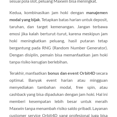
sesuai pola slot, peluang Maxwin bisa meningkat.
Kedua, kombinasikan jam hoki dengan
manajemen
modal yang bijak
. Tetapkan batas harian untuk deposit,
taruhan, dan target kemenangan. Jangan terbawa
emosi jika kalah berturut-turut, karena meskipun jam
hoki meningkatkan peluang, hasil putaran tetap
bergantung pada RNG (Random Number Generator).
Dengan disiplin, pemain bisa memanfaatkan jam hoki
tanpa risiko kerugian berlebihan.
Terakhir, manfaatkan
bonus dan event Orbit4D
secara
optimal. Banyak event harian atau mingguan
menyediakan tambahan modal, free spin, atau
cashback yang bisa dipadukan dengan jam hoki. Hal ini
memberi kesempatan lebih besar untuk meraih
Maxwin tanpa menambah risiko saldo pribadi. Layanan
customer service Orbit4D yang profesional juga bisa