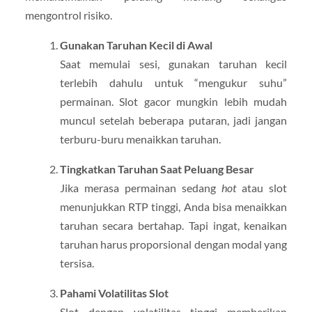
mengontrol risiko.
Gunakan Taruhan Kecil di Awal
Saat memulai sesi, gunakan taruhan kecil
terlebih dahulu untuk “mengukur suhu”
permainan. Slot gacor mungkin lebih mudah
muncul setelah beberapa putaran, jadi jangan
terburu-buru menaikkan taruhan.
Tingkatkan Taruhan Saat Peluang Besar
Jika merasa permainan sedang
hot
atau slot
menunjukkan RTP tinggi, Anda bisa menaikkan
taruhan secara bertahap. Tapi ingat, kenaikan
taruhan harus proporsional dengan modal yang
tersisa.
Pahami Volatilitas Slot
Slot dengan volatilitas tinggi memberikan